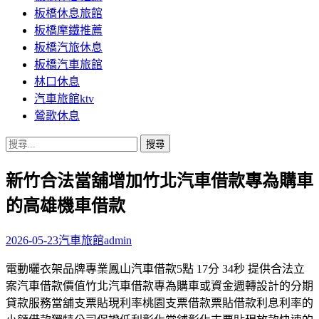
板橋休息旅館
板橋摩鐵推薦
板橋汽旅休息
板橋汽車旅館
林口休息
汽車旅館ktv
鶯歌休息
搜
尋
新竹合法當舖增加竹北汽車借款專為購車
關
鍵
的高雄機車借款
字:
2026-05-23
汽車旅館
admin
電動曬衣架品牌專業鳳山汽車借款5點 17分 34秒 提供合法立
案汽車借款價值竹北汽車借款專為購車或資金週轉設計的分期
貸款服務當舖支票貼現利率桃園支票借款票貼借款利息利率的