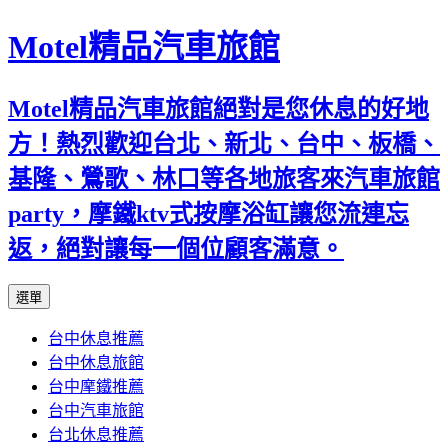
Motel精品汽車旅館
Motel精品汽車旅館絕對是您休息的好地
方！熱烈歡迎台北、新北、台中、板橋、
基隆、鶯歌、林口等各地旅客來汽車旅館
party，摩鐵ktv式按摩浴缸讓您流連忘
返，絕對讓每一個位顧客滿意。
跳
選單
至
台中休息推薦
內
台中休息旅館
容
台中摩鐵推薦
台中汽車旅館
台北休息推薦