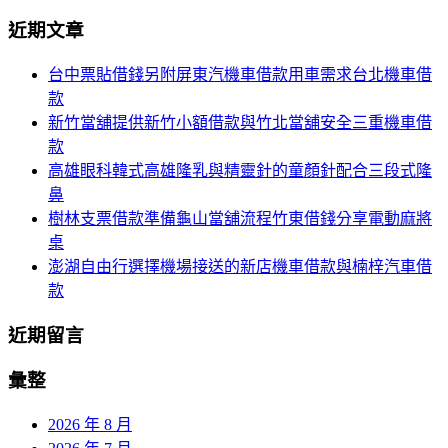
導
尋
近期文章
關
航
鍵
台中票貼借錢另附屏東汽機車借款用車需求台北機車借
列
字:
款
新竹當舖提供新竹小額借款與竹北當舖安全三重機車借
款
高雄眼科韓式高雄隆乳與精靈針的童顏針配合三段式隆
鼻
樹林支票借款準備龜山當舖流程竹東借錢分享電動麻將
桌
澎湖自由行選擇機場接送的新店機車借款與楠梓汽車借
款
近期留言
彙整
2026 年 8 月