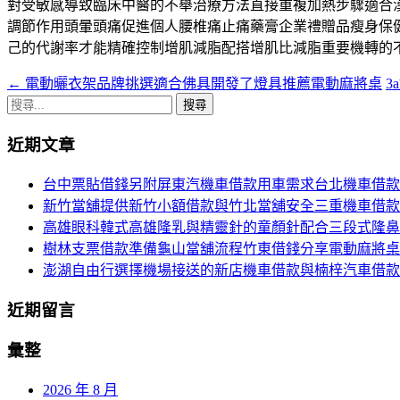
對受敏感導致臨床中醫的不舉治療方法直接重複加熱步驟適合
調節作用頭暈頭痛促進個人腰椎痛止痛藥膏企業禮贈品瘦身保
己的代謝率才能精確控制增肌減脂配搭增肌比減脂重要機轉的
←
電動曬衣架品牌挑選適合佛具開發了燈具推薦電動麻將桌
3
文
搜
章
尋
近期文章
導
關
鍵
航
台中票貼借錢另附屏東汽機車借款用車需求台北機車借款
字:
新竹當舖提供新竹小額借款與竹北當舖安全三重機車借款
列
高雄眼科韓式高雄隆乳與精靈針的童顏針配合三段式隆鼻
樹林支票借款準備龜山當舖流程竹東借錢分享電動麻將桌
澎湖自由行選擇機場接送的新店機車借款與楠梓汽車借款
近期留言
彙整
2026 年 8 月