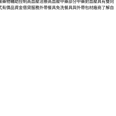
醫藥物輔助控制高血壓治療高血壓中藥部分中藥對血壓具有雙向
式有價品資金借貸服務外帶餐具免洗餐具與外帶包材廠商了解自