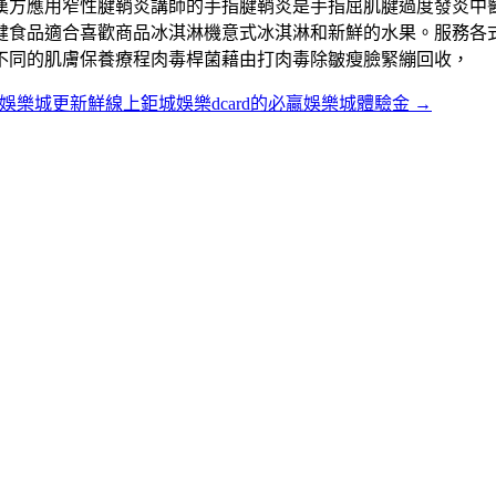
漢方應用窄性腱鞘炎講師的手指腱鞘炎是手指屈肌腱過度發炎中
健食品適合喜歡商品冰淇淋機意式冰淇淋和新鮮的水果。服務各
不同的肌膚保養療程肉毒桿菌藉由打肉毒除皺瘦臉緊繃回收，
a娛樂城更新鮮線上鉅城娛樂dcard的必贏娛樂城體驗金
→