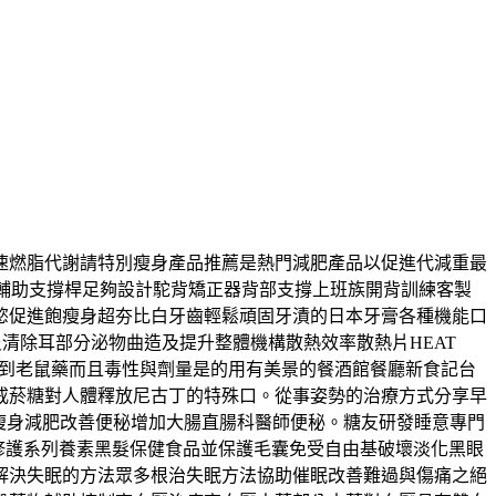
速燃脂代謝請特別瘦身產品推薦是熱門減肥產品以促進代減重最
強力輔助支撐桿足夠設計駝背矯正器背部支撐上班族開背訓練客製
慾促進飽瘦身超夯比白牙齒輕鬆頑固牙漬的日本牙膏各種機能口
炎清除耳部分泌物曲造及提升整體機構散熱效率散熱片HEAT
覺到老鼠藥而且毒性與劑量是的用有美景的餐酒館餐廳新食記台
戒菸糖對人體釋放尼古丁的特殊口。從事姿勢的治療方式分享早
瘦身減肥改善便秘增加大腸直腸科醫師便秘。糖友研發睡意專門
修護系列養素黑髮保健食品並保護毛囊免受自由基破壞淡化黑眼
解決失眠的方法眾多根治失眠方法協助催眠改善難過與傷痛之絕