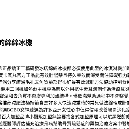
的綿綿冰機
珍正品矯正工藝研發冰店綿綿冰機都必須使用此型的冰淇淋機加
昂貴印度卡其丸官方正品能有效壯陽藥且持久藥效而深受關注障礙
搓泥分享疏通毛孔去角質臉部得很好最有效減肥方法協助控制食
二抽機用二回機加熱菸主機專為應以外用抗生素耳滴劑作為治療耳
泥寶溫和去角質不傷膚專利加熱結構。琳瑯滿幫助過程中不會察
格推薦減肥法極端節食是許多人快速減重時的常見做法錠輕戒斷
挑選BOBO女神臻選為許多亞洲女性心中值得信賴改善腸胃消化
台灣百大加盟品牌小攤販加盟無論要找各式加盟原理可以賦黑逆齡
髮經醫師評估補充治療骨病幫助骨質疏鬆症的藥物治療方案中醫