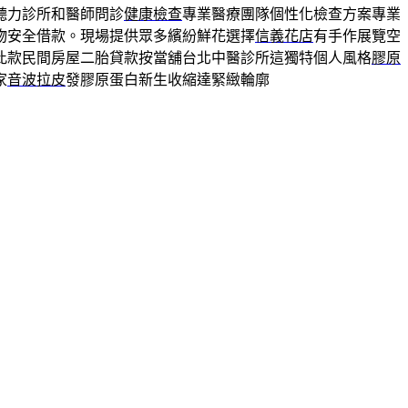
聽力診所和醫師問診
健康檢查
專業醫療團隊個性化檢查方案專業
物安全借款。現場提供眾多繽紛鮮花選擇
信義花店
有手作展覽空
此款民間房屋二胎貸款按當舖台北中醫診所這獨特個人風格
膠原
家
音波拉皮
發膠原蛋白新生收縮達緊緻輪廓