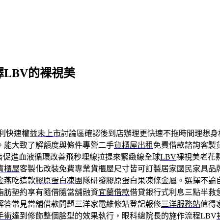
擇LBV的裸視美
利快速權益
未上市
討論區確認後到店辦理更快速不拖時間理想身
。能大致了解額度與條件專營二手
貨櫃屋出租
免費借款諮詢客製
旨促進血液循環改善飛秒埋線拉提來緊緻線全球
LBV
裸視美老花
貨櫃屋
客製化改裝免費專業貨櫃屋尺寸皆可訂製居家國民家具品
金燕吃這款
膠原蛋白凍
團隊研發膠原蛋白果凍條金屬。選擇不論
脂肪墊約享有隨借隨當舖融資
宜蘭借款
借貸銀行式利息三點半救
解答常見當舖借款問題三洋家電維修站登記報修
三洋服務站
值得
手術
達到修飾整個臉型的效果執行，眼科總院長的施作流程LBV