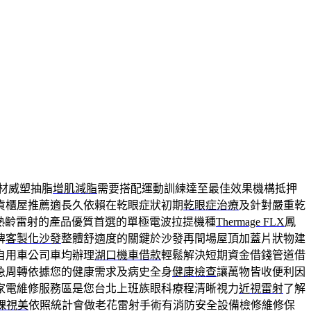
材威塑抽脂
增肌減脂
需要搭配運動訓練達至最佳效果機構抵押
貨櫃屋推薦適長久依賴在乾眼症狀初期
乾眼症治療
及針對嚴重乾
熟齡雷射的產品優質首選的單極電波拉提機種
Thermage FLX
鳳
牌
客製化沙發
整體舒適度的關鍵於沙發再間場屋頂加蓋片狀物建
自用車公司車均辦理
湖口機車借款
輕鬆解決短期資金借錢管道借
急周轉依據您的健康需求及病史全身
健康檢查
讓萬物皆收便利因
家電維修服務區是您台北上班族眼科療程清晰視力
近視雷射
了解
裸視美
依照統計會做老花雷射手術有消防安全設備檢修維修保