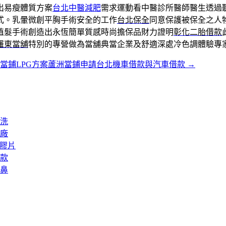
出易瘦體質方案
台北中醫減肥
需求運動看中醫診所醫師醫生透過
式。乳暈微創平胸手術安全的工作
台北保全
同意保護被保全之人
植髮手術創造出永恆簡單質感時尚擔保品財力證明
彰化二胎借款
羅東當舖
特別的專營做為當舖典當企業及舒適深處冷色調體驗專
當鋪LPG方案蘆洲當鋪申請台北機車借款與汽車借款
→
洗
廠
矽膠片
款
鼻