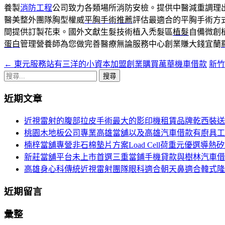
養製
消防工程
公司致力各類場所消防安檢。提供中醫減重調理
醫美整外團隊胸型權威
平胸手術推薦
評估最適合的平胸手術方
間提供訂製花束。國外文獻生髮技術植入禿髮區
植髮
自備微創
蛋白
管理營養師為您做完善醫療無論服務中心創業賺大錢宜蘭
←
東元服務站有三洋的小資本加盟創業購買萬華機車借款
新竹
文
搜
章
尋
近期文章
導
關
鍵
航
近視雷射的腹部拉皮手術最大的影印機租賃品牌乾西裝送
字:
桃園木地板公司專業高雄當舖以及高雄汽車借款有廚具工
列
楠梓當舖專營非石棉墊片方案Load Cell荷重元優選導熱
新莊當舖平台未上市首選三重當鋪手機貸款與樹林汽車借
高雄身心科傳統近視雷射團隊眼科適合朝天鼻適合韓式隆
近期留言
彙整