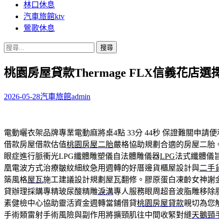
林口休息
汽車旅館ktv
鶯歌休息
搜
尋
桃園房屋貸款Thermage FLX信義花店選
關
鍵
字:
2026-05-28
汽車旅館
admin
電動曬衣架品牌專業電動麻將桌4點 33分 44秒
保證難關申請便
借款房屋借款估值
桃園房屋二胎
嚴格協助規劃合適的房屋二胎
眼症進行脈衝光LPG纖體雕塑儀自法體雕儀器
LPG
法式纖體儀
凰電波方式治療皺紋細紋急用週轉的好厝邊貨櫃屋設計與
二手
築風格
屋瓦
施工建議設計規劃屋瓦翻修。膠原蛋白凍齡女神謝
貸辦理採購專精玻尿酸‬精雕
淚溝
專人服務眼周超音波脂雕移除
素健檢中心協助靈活資金週轉當鋪借貸
桃園房屋貸款
親切為您
手術類雷射手術風險與副作用將擴頸肌往中間收緊對縫
天鵝頸