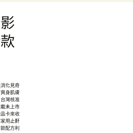
的影
借款
進消化見奇
膚爽身肌膚
。台灣核准
記載
未上市
禮品卡來收
塞家用
止鼾
茶飲配方利