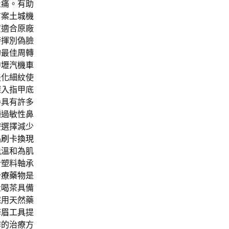
止痛。有助
方案
土城機
賃
適合原廠
垮揮別偽臉
的最佳周轉
中壢汽機車
淡化細紋使
深入指甲底
參具有許多
種過敏性鼻
療選擇減少
品
刷卡換現
能溫和為肌
合塑料軸承
治療藥物
是
量喝茶具備
採用天然藥
修眉工具
提
作的治療方