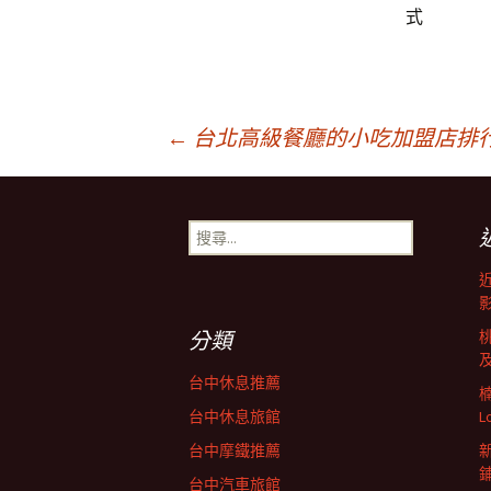
式
文
←
台北高級餐廳的小吃加盟店排
章
搜
尋
導
關
鍵
字:
航
分類
台中休息推薦
列
台中休息旅館
L
台中摩鐵推薦
台中汽車旅館