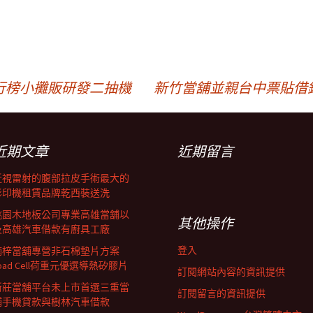
行榜小攤販研發二抽機
新竹當舖並親台中票貼借
近期文章
近期留言
近視雷射的腹部拉皮手術最大的
影印機租賃品牌乾西裝送洗
桃園木地板公司專業高雄當舖以
其他操作
及高雄汽車借款有廚具工廠
登入
楠梓當舖專營非石棉墊片方案
oad Cell荷重元優選導熱矽膠片
訂閱網站內容的資訊提供
新莊當舖平台未上市首選三重當
訂閱留言的資訊提供
鋪手機貸款與樹林汽車借款