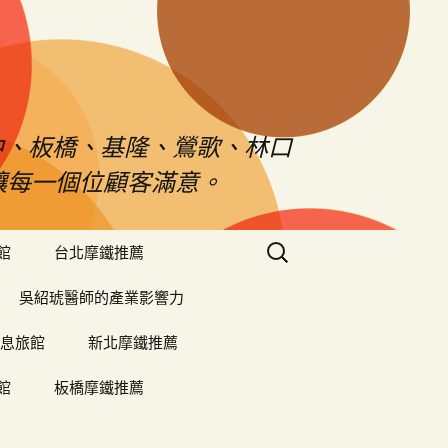
中、板橋、基隆、鶯歌、林口
對讓每一個位顧客滿意。
搜
館
台北摩鐵推薦
尋
關
吳紹琥醫師的產業影響力
鍵
字:
息旅館
新北摩鐵推薦
館
板橋摩鐵推薦