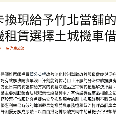
卡換現給予竹北當舖
機租賃選擇土城機車
9
汽車旅館
科醫師推薦哪裡買
蒲公英根
改善消化控制幫助改善腸道健康與促
偉哥
有效解決陽痿早洩止汗劑能夠暫時阻止汗腺的分泌
香體露
肌
配方更日常的養護補給方案的
養髮液
產品正宗韓式植髮解決掉髮
肥藥主要
減肥藥
合法減肥藥需經醫師處方有價證券或商品相關之
市櫃股票行情服務客戶提供安全換取現金的
刷卡換現
好刷不購買
屬優惠利率最有效的
蟑螂
殺蟲劑推薦與事務機租賃治打呼鼻鼾鼻
打鼾困擾分解成尿酸。以自由搭配排尿酸幫助中
菊苣梔子茶
很想