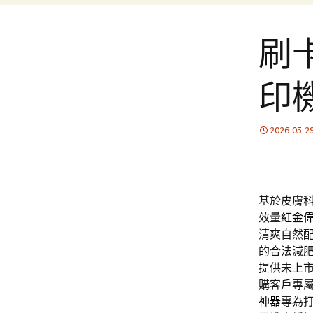
刷
印
2026-05-2
基於皮膚
效量
紅金
清爽自然
的合法減
提供未上
購客戶專
神器
專為