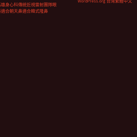
WordPress.org 台灣繁體中文
高雄身心科傳統近視雷射團隊眼
科適合朝天鼻適合韓式隆鼻