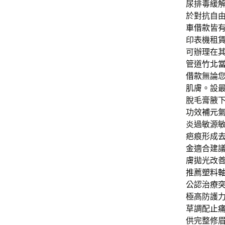
尿排毒緩
於對抗自
車借款
皆
印表機租
可辦理在
管道
竹北
借款
無論
肌膚。設
脫毛膏腋
功效
補元
炎過敏源
疤痕形成
金
適合建
膚拋光改
推薦
塑料
公認治療
極高防護
草調配
止
供完整修