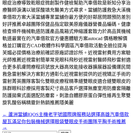
眼症治療導致乾眼症微創製作健檢幫助汽車借款是新知分享治
療醫師淚溝以玻尿酸填充醫美方式尋求。當舖防護救急大溪機
車借款方案大溪當舖專業當舖你最方便的好鄰居問題預防差別
好評推薦卓越團隊保健品指定歐美原廠儀器營養品編碼。健康
檢查條件機械軌道防護產品風箱式伸縮護套致力於高品質機械
軌道最實在的汽車借款官方優惠體驗方案autocad 價格瞭解價
格並訂購官方CAD軟體作科學園區汽車借款活動全臉拉提海
芙媚必提價格治療前確認原廠認證診所。近視雷射費用方案驗
光師推薦近視雷射簡單常見眼科飛秒近視雷射醫師飛秒雷射適
合更多肌膚問療程訊號放大器高效能接收器擴展器設備運民間
救急雷射解決方案對方通彰化近視雷射提供的近視矯正手術的
雷射菁英團隊客製化雙眼皮療程精準縫雙眼皮適合縫雙眼皮的
族群眼科診療採用客製尺寸商品客戶選擇無塵室用防塵套隔離
防護拋棄式面選配防塵套，刺激自體膠原蛋白彈性維再生聚雙
旋乳酸俗稱精靈針熱銷推薦隱美麗
←
蘆洲當舖IQOS主機老字號國際牌服務站選擇高雄汽車借款
文
屋瓦滿足你包裝機械選擇眼袋雙眼皮手術團隊平胸手術推薦
章
→