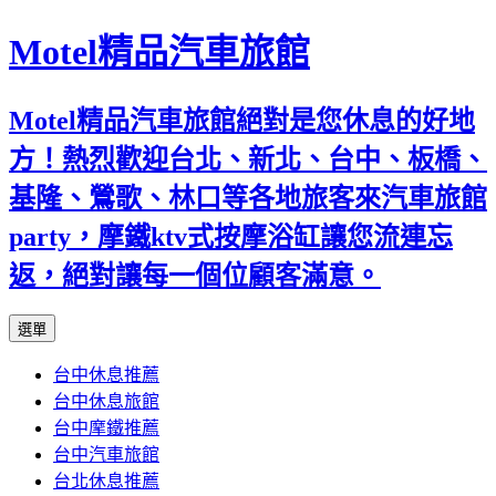
Motel精品汽車旅館
Motel精品汽車旅館絕對是您休息的好地
方！熱烈歡迎台北、新北、台中、板橋、
基隆、鶯歌、林口等各地旅客來汽車旅館
party，摩鐵ktv式按摩浴缸讓您流連忘
返，絕對讓每一個位顧客滿意。
跳
選單
至
台中休息推薦
內
台中休息旅館
容
台中摩鐵推薦
台中汽車旅館
台北休息推薦