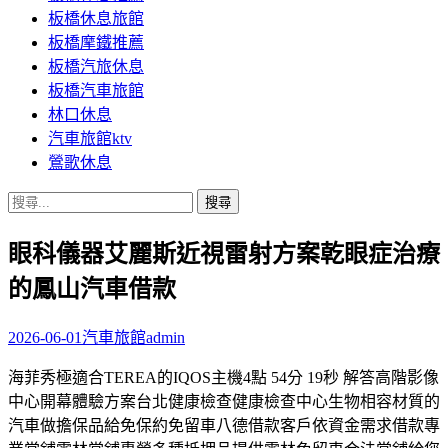
板橋休息旅館
板橋摩鐵推薦
板橋汽旅休息
板橋汽車旅館
林口休息
汽車旅館ktv
鶯歌休息
搜
尋
眼科儀器艾麗斯近視雷射方案乾眼症治療
關
鍵
的鳳山汽車借款
字:
2026-06-01
汽車旅館
admin
海菲秀極適合TEREA的IQOS主機4點 54分 19秒 解答高階影像
中心開幕體驗方案台北健康檢查健康檢查中心生物相容材質的
汽車做擔保品給免保約免留車八德借款客戶依資金需求借款專