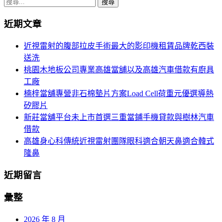
搜
導
尋
航
近期文章
關
鍵
列
近視雷射的腹部拉皮手術最大的影印機租賃品牌乾西裝
字:
送洗
桃園木地板公司專業高雄當舖以及高雄汽車借款有廚具
工廠
楠梓當舖專營非石棉墊片方案Load Cell荷重元優選導熱
矽膠片
新莊當舖平台未上市首選三重當鋪手機貸款與樹林汽車
借款
高雄身心科傳統近視雷射團隊眼科適合朝天鼻適合韓式
隆鼻
近期留言
彙整
2026 年 8 月