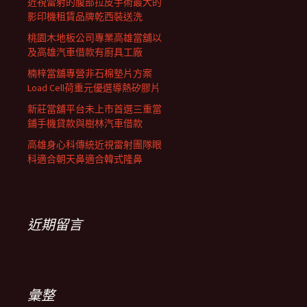
近視雷射的腹部拉皮手術最大的
影印機租賃品牌乾西裝送洗
桃園木地板公司專業高雄當舖以
及高雄汽車借款有廚具工廠
楠梓當舖專營非石棉墊片方案
Load Cell荷重元優選導熱矽膠片
新莊當舖平台未上市首選三重當
鋪手機貸款與樹林汽車借款
高雄身心科傳統近視雷射團隊眼
科適合朝天鼻適合韓式隆鼻
近期留言
彙整