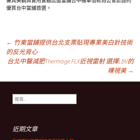
兼具美觀與實用實體店面當舖台中機車借款為公會認證的
優質台中當舖首選。
文
←
竹東當舖提供台北支票貼現專業美白針技術
的反光背心
台北中醫減肥Thermage FLX近視雷射 選擇LBV的
章
裸視美
→
導
搜
航
尋
關
鍵
列
字:
近期文章