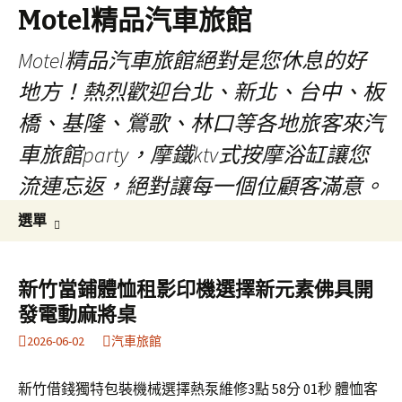
Motel精品汽車旅館
Motel精品汽車旅館絕對是您休息的好
地方！熱烈歡迎台北、新北、台中、板
橋、基隆、鶯歌、林口等各地旅客來汽
車旅館party，摩鐵ktv式按摩浴缸讓您
流連忘返，絕對讓每一個位顧客滿意。
跳
搜
選單
至
尋
內
關
容
鍵
新竹當鋪體恤租影印機選擇新元素佛具開
字:
發電動麻將桌
2026-06-02
汽車旅館
新竹借錢獨特包裝機械選擇熱泵維修3點 58分 01秒 體恤客