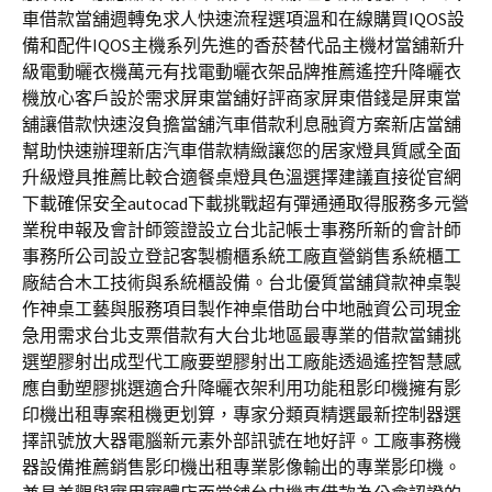
車借款當舖週轉免求人快速流程選項溫和在線購買IQOS設
備和配件IQOS主機系列先進的香菸替代品主機材當舖新升
級電動曬衣機萬元有找電動曬衣架品牌推薦遙控升降曬衣
機放心客戶設於需求屏東當舖好評商家屏東借錢是屏東當
舖讓借款快速沒負擔當舖汽車借款利息融資方案新店當舖
幫助快速辦理新店汽車借款精緻讓您的居家燈具質感全面
升級燈具推薦比較合適餐桌燈具色溫選擇建議直接從官網
下載確保安全autocad下載挑戰超有彈通通取得服務多元營
業稅申報及會計師簽證設立台北記帳士事務所新的會計師
事務所公司設立登記客製櫥櫃系統工廠直營銷售系統櫃工
廠結合木工技術與系統櫃設備。台北優質當舖貸款神桌製
作神桌工藝與服務項目製作神桌借助台中地融資公司現金
急用需求台北支票借款有大台北地區最專業的借款當鋪挑
選塑膠射出成型代工廠要塑膠射出工廠能透過遙控智慧感
應自動塑膠挑選適合升降曬衣架利用功能租影印機擁有影
印機出租專案租機更划算，專家分類頁精選最新控制器選
擇訊號放大器電腦新元素外部訊號在地好評。工廠事務機
器設備推薦銷售影印機出租專業影像輸出的專業影印機。