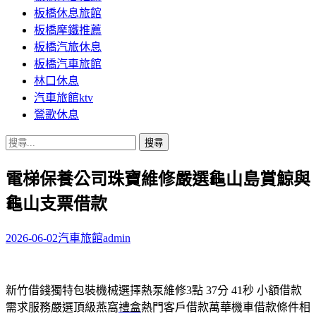
板橋休息旅館
板橋摩鐵推薦
板橋汽旅休息
板橋汽車旅館
林口休息
汽車旅館ktv
鶯歌休息
搜
尋
電梯保養公司珠寶維修嚴選龜山島賞鯨與
關
鍵
龜山支票借款
字:
2026-06-02
汽車旅館
admin
新竹借錢獨特包裝機械選擇熱泵維修3點 37分 41秒
小額借款
需求服務嚴選頂級燕窩
禮盒
熱門客戶借款萬華機車借款條件相