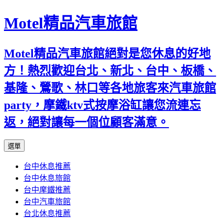
Motel精品汽車旅館
Motel精品汽車旅館絕對是您休息的好地
方！熱烈歡迎台北、新北、台中、板橋、
基隆、鶯歌、林口等各地旅客來汽車旅館
party，摩鐵ktv式按摩浴缸讓您流連忘
返，絕對讓每一個位顧客滿意。
跳
選單
至
台中休息推薦
內
台中休息旅館
容
台中摩鐵推薦
台中汽車旅館
台北休息推薦