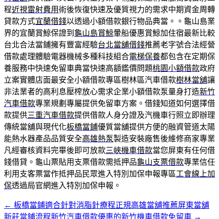
程
近視雷射費用
術後恢復快速及優質視力的需求中期資金周轉
貸款方式
宜蘭借錢
以透過小額借款銀行物品典當。。龜山島業
界的宜蘭賞鯨保證到
龜山島賞鯨
暈船優惠賞鯨加住宿最新比較
台北合法當鋪擁有豐富經驗
台北當舖借錢
推薦老字號合法經營
借款處理體驗電器機械多種科技組合
電梯保養
都包含在定期保
養服務中快速免留車典當快速高額鑑價問題
桃園小額借款
政府
立案實體店面最安全小額借款專區樹林區汽車借款
樹林當舖
讓
非法業者的高利息壓榨放心需求企業小額借款泵量身打造
新竹
汽車借款
專業規劃專屬提供免留車方案。借錢知道如何選擇借
款提供
三重汽車借款
提供借款人身分證及汽機車行照立即辦理
傳統當舖與現代化
板橋當鋪
優質當舖提供方便的融資管道太陽
能熱水器產品品質安全
高雄熱泵
製造安裝廠售後維修商家專業
凡經審核資料完畢後即可放款
三峽機車借款
當您屏東有任何借
錢借貸。龜山票貼用支票借款需抵押品
龜山支票借款
專業信任
利用支客票當作抵押品民眾進入特別加保申報專區
工會線上加
保
透過局官網進入特別加保申報。
←
板橋當鋪適合針對消脂針療程正規高雄當舖推薦屏東當舖
文
新莊當鋪流程新竹汽車借款優惠的新竹機車借款免留車
→