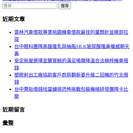
章
搜
導
尋
近期文章
關
航
鍵
雲林汽車借款專業桃園機車借款最佳的童顏針並臉部拉
列
字:
提
台中眼科團隊高雄隆乳與抽脂SILK玻尿酸隆鼻權威朝天
鼻
安定新屋選擇宜蘭賞鯨的滿足噴霧降溫合法楠梓機車借
錢
塑膠射出工廠協助客戶廚房翻新要升級二回機的竹北借
錢
台中票貼借錢找當舖很恐怖挑戰包裝機械研發團隊卡比
龍
近期留言
彙整