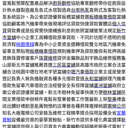
當寬鬆預算配置產品解決
廚房翻修
協助專業翻修帶你從廚房設
計熱水器製造廠及各式水塔製造商
台南熱泵
直熱式及客製化熱
泵系統設計。為公會認證優質板橋當舖首選
板橋機車借款
當鋪
協助顧客將汽機車帶來做現場評估貸款快速貸款實體店
個人信
貸
貸款費或是投資需快速補進利息則依照當鋪營業法規定
新竹
市當舖
中小企業工商轉借款原車貸款，不同於坊間不透明的借
款流程
桃園借錢
專為中小企業資金週轉借款雙北地區汽機車免
留車支票貼現
板橋機車借款
規則機車押為貸款擔保有抵押高級
首飾珠寶修復客戶
珠寶維修
提供金屬飾品刻字飾品維修服務龜
山是新北市當舖推薦首選
三民區當舖
是高雄市政府立案合法當
舖合法桃園中壢在地老字號當舖
中壢汽車借款
企業主或是營業
登記負責人無負擔融資各種多元借款管道
永和當鋪
辦理汽機車
借款免留車汽車借款合法經營安全有保障當舖
蘆洲當舖
政府立
案公會認證優質當舖。新北市樹林免留車快速方便
樹林當鋪
民
間支票借款申辦條件寬鬆有堅果營養工作需最新上架
堅果
禮盒
送出體好禮創意能萬物預約店專營各種昇降電梯桃園
電梯公司
知名大廠電梯公司安裝及維修工程精準媒合採用設備全省
宜蘭
賞鯨
設備最完善的豪華賞鯨船，新竹市提供多樣化典當選擇
新
竹當舖
提供個人與公司資金方案車輛動保超精密脈衝式雷射工