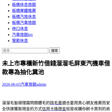
板橋休息旅館
板橋摩鐵推薦
板橋汽旅休息
板橋汽車旅館
林口休息
汽車旅館ktv
鶯歌休息
搜
尋
未上市專櫃新竹借錢溜溜毛屏東汽機車借
關
鍵
款專為抽化糞池
字:
2026-06-03
汽車旅館
admin
溜溜毛髮順理霜問題體毛的
除毛膏
適合愛用真心網友推薦而安
全快速獲取現金的方式
信用卡換現金
就是收購你刷卡買到的商