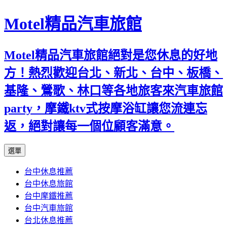
Motel精品汽車旅館
Motel精品汽車旅館絕對是您休息的好地
方！熱烈歡迎台北、新北、台中、板橋、
基隆、鶯歌、林口等各地旅客來汽車旅館
party，摩鐵ktv式按摩浴缸讓您流連忘
返，絕對讓每一個位顧客滿意。
跳
選單
至
台中休息推薦
內
台中休息旅館
容
台中摩鐵推薦
台中汽車旅館
台北休息推薦