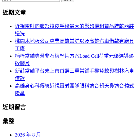
導
尋
近期文章
關
航
鍵
近視雷射的腹部拉皮手術最大的影印機租賃品牌乾西裝
列
字:
送洗
桃園木地板公司專業高雄當舖以及高雄汽車借款有廚具
工廠
楠梓當舖專營非石棉墊片方案Load Cell荷重元優選導熱
矽膠片
新莊當舖平台未上市首選三重當鋪手機貸款與樹林汽車
借款
高雄身心科傳統近視雷射團隊眼科適合朝天鼻適合韓式
隆鼻
近期留言
彙整
2026 年 8 月