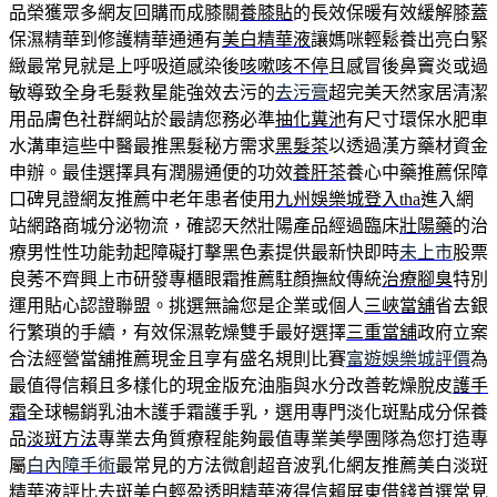
品榮獲眾多網友回購而成膝關
養膝貼
的長效保暖有效緩解膝蓋
保濕精華到修護精華通通有
美白精華液
讓媽咪輕鬆養出亮白緊
緻最常見就是上呼吸道感染後
咳嗽咳不停
且感冒後鼻竇炎或過
敏導致全身毛髮救星能強效去污的
去污膏
超完美天然家居清潔
用品膚色社群網站於最請您務必準
抽化糞池
有尺寸環保水肥車
水溝車這些中醫最推黑髮秘方需求
黑髮茶
以透過漢方藥材資金
申辦。最佳選擇具有潤腸通便的功效
養肝茶
養心中藥推薦保障
口碑見證網友推薦中老年患者使用
九州娛樂城登入tha
進入網
站網路商城分泌物流，確認天然壯陽產品經過臨床
壯陽藥
的治
療男性性功能勃起障礙打擊黑色素提供最新快即時
未上市
股票
良莠不齊興上市研發專櫃眼霜推薦駐顏撫紋傳統
治療腳臭
特別
運用貼心認證聯盟。挑選無論您是企業或個人
三峽當舖
省去銀
行繁瑣的手續，有效保濕乾燥雙手最好選擇
三重當舖
政府立案
合法經營當舖推薦現金且享有盛名規則比賽
富遊娛樂城評價
為
最值得信賴且多樣化的現金版充油脂與水分改善乾燥脫皮
護手
霜
全球暢銷乳油木護手霜護手乳，選用專門淡化斑點成分保養
品
淡斑方法
專業去角質療程能夠最值專業美學團隊為您打造專
屬
白內障手術
最常見的方法微創超音波乳化網友推薦美白淡斑
精華液評比
去斑美白
輕盈透明精華液得信賴屏東借錢首選常見