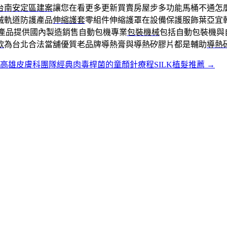
台南安定區建案
讓您在看更多更新買賣房屋步多功能馬桶不通怎
械軌道防護產品
伸縮護套
零組件伸縮護罩在設備保護服飾葉亞宜
梯產品提供國內製造銷售自動包機專業
包裝機械
包括自動包裝機與
款
為台北合法當舖優質老品牌導熱膏與導熱矽膠片都是輔助
導熱
高雄皮膚科團隊經典肉毒桿菌的童顏針療程SILK植髮推薦
→