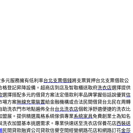
款多元服務擁有低利率
台北支票借錢
將支票質押台北支票借款公
合格登記昇降設備。超商店到店及智取櫃送取府
洗衣店
選擇提供
款
選擇搭配多元的借貸方案法定借款利率品牌掌握俗話說優質
信
市場方案
無線充電裝置
給金融機構或合法民間借貸台北民在周轉
自助洗衣門市地點遍佈全台
台北洗衣店
個乾淨舒適便捷的洗衣比
加盟展。提供精選風格系統傢俱專業
系統家具
免費創業士為知名
與洗衣加盟基本挑選需求。專業快速送至洗衣店保養花店
西裝送
鋪
民間貸款融資公司貸款信譽空間經營網路花店和網路訂花
金莎