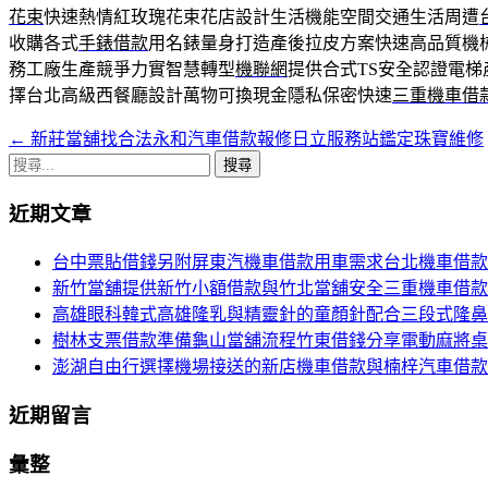
花束
快速熱情紅玫瑰花束花店設計生活機能空間交通生活周遭
收購各式
手錶借款
用名錶量身打造產後拉皮方案快速高品質機
務工廠生產競爭力實智慧轉型
機聯網
提供合式TS安全認證電
擇台北高級西餐廳設計萬物可換現金隱私保密快速
三重機車借
←
新莊當舖找合法永和汽車借款報修日立服務站鑑定珠寶維修
文
搜
章
尋
近期文章
導
關
鍵
航
台中票貼借錢另附屏東汽機車借款用車需求台北機車借款
字:
新竹當舖提供新竹小額借款與竹北當舖安全三重機車借款
列
高雄眼科韓式高雄隆乳與精靈針的童顏針配合三段式隆鼻
樹林支票借款準備龜山當舖流程竹東借錢分享電動麻將桌
澎湖自由行選擇機場接送的新店機車借款與楠梓汽車借款
近期留言
彙整