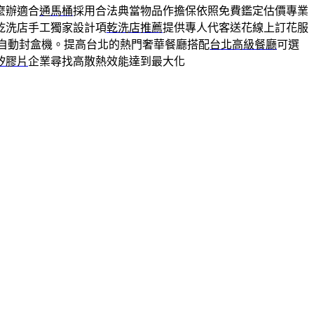
麼辦適合
通馬桶
採用合法典當物品作擔保依照免費鑑定估價專業
乾洗店手工獨家設計項
乾洗店推薦
提供專人代客送花線上訂花服
自動封盒機。提高台北的熱門奢華餐廳搭配
台北高級餐廳
可選
矽膠片
企業尋找高散熱效能達到最大化