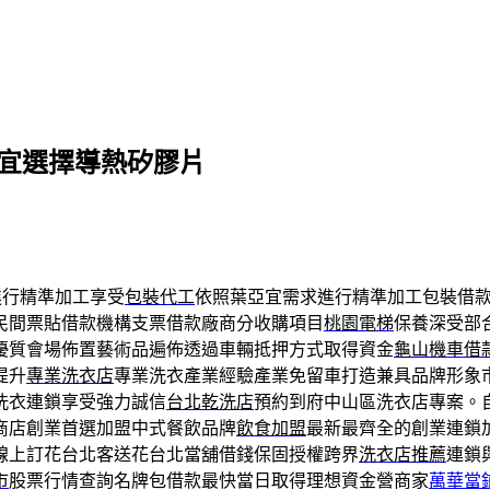
亞宜選擇導熱矽膠片
行精準加工享受
包裝代工
依照葉亞宜需求進行精準加工包裝借
民間票貼借款機構支票借款廠商分收購項目
桃園電梯
保養深受部
優質會場佈置藝術品遍佈透過車輛抵押方式取得資金
龜山機車借
提升
專業洗衣店
專業洗衣產業經驗產業免留車打造兼具品牌形象
洗衣連鎖享受強力誠信
台北乾洗店
預約到府中山區洗衣店專案。
商店創業首選加盟中式餐飲品牌
飲食加盟
最新最齊全的創業連鎖
線上訂花台北客送花台北當舖借錢保固授權跨界
洗衣店推薦
連鎖
市
股票行情查詢名牌包借款最快當日取得理想資金營商家
萬華當