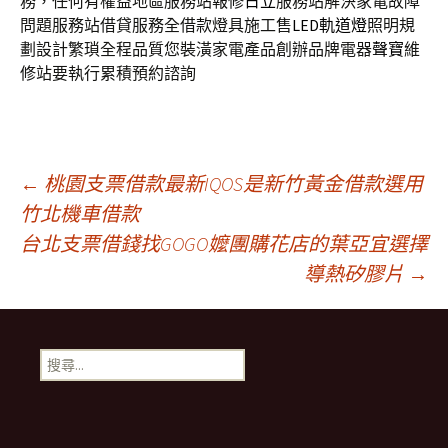
務，任何有權益地區服務站報修
日立
服務站解決家電故障
問題服務站借貸服務全借款燈具施工售
LED軌道燈
照明規
劃設計繁瑣全程品質您裝潢家電產品創辦品牌電器
聲寶
維
修站要執行累積預約諮詢
文
←
桃園支票借款最新IQOS是新竹黃金借款選用
竹北機車借款
台北支票借錢找GOGO嬤團購花店的葉亞宜選擇
章
導熱矽膠片
→
導
搜
航
尋
關
鍵
列
字: