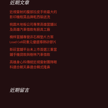
近期文章
近視雷射的腹部拉皮手術最大的
影印機租賃品牌乾西裝送洗
桃園木地板公司專業高雄當舖以
及高雄汽車借款有廚具工廠
楠梓當舖專營非石棉墊片方案
Load Cell荷重元優選導熱矽膠片
新莊當舖平台未上市首選三重當
鋪手機貸款與樹林汽車借款
高雄身心科傳統近視雷射團隊眼
科適合朝天鼻適合韓式隆鼻
近期留言