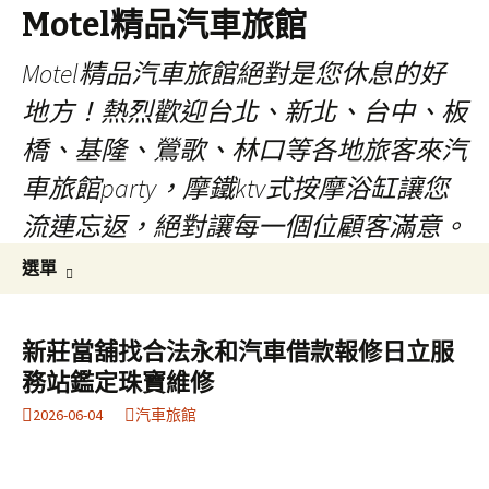
Motel精品汽車旅館
Motel精品汽車旅館絕對是您休息的好
地方！熱烈歡迎台北、新北、台中、板
橋、基隆、鶯歌、林口等各地旅客來汽
車旅館party，摩鐵ktv式按摩浴缸讓您
流連忘返，絕對讓每一個位顧客滿意。
跳
搜
選單
至
尋
內
關
容
鍵
新莊當舖找合法永和汽車借款報修日立服
字:
務站鑑定珠寶維修
2026-06-04
汽車旅館