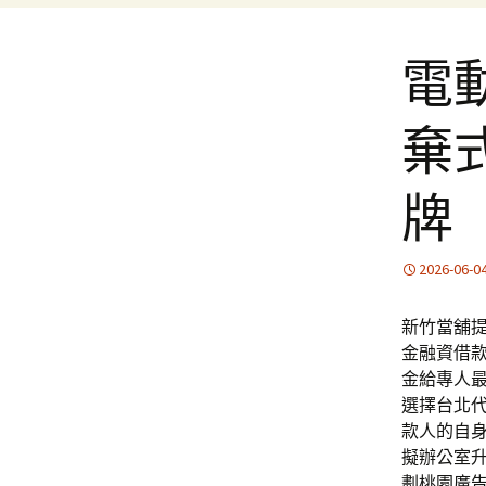
電
棄
牌
2026-06-0
新竹當舖提
金融資借
金給專人
選擇台北
款人的自
擬辦公室
劃桃園廣