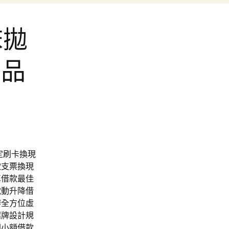
床拋
架品
指定刷卡換現
款支票換現
車借款最佳
電動升降借
辦全方位虛
招牌設計規
園小額借款