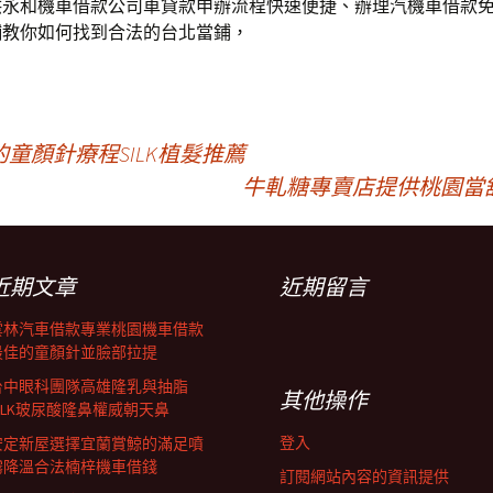
供永和機車借款公司車貸款申辦流程快速便捷、辦理汽機車借款
舖教你如何找到合法的台北當鋪，
童顏針療程SILK植髮推薦
牛軋糖專賣店提供桃園當
近期文章
近期留言
雲林汽車借款專業桃園機車借款
最佳的童顏針並臉部拉提
台中眼科團隊高雄隆乳與抽脂
其他操作
SILK玻尿酸隆鼻權威朝天鼻
登入
安定新屋選擇宜蘭賞鯨的滿足噴
霧降溫合法楠梓機車借錢
訂閱網站內容的資訊提供