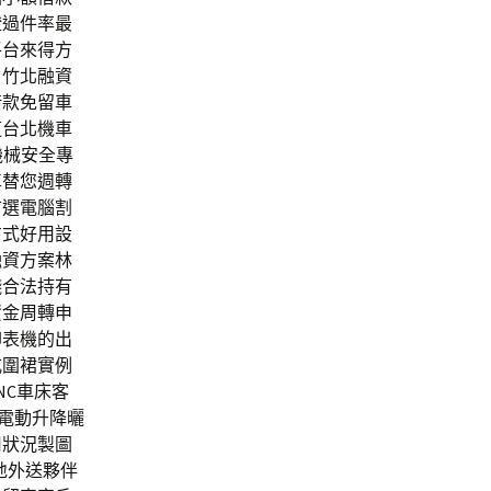
證過件率最
平台來得方
。竹北融資
借款免留車
道台北機車
機械安全專
車替您週轉
首選電腦割
方式好用設
融資方案林
錢合法持有
資金周轉申
印表機的出
式圍裙實例
NC車床客
能電動升降曬
用狀況製圖
地外送夥伴