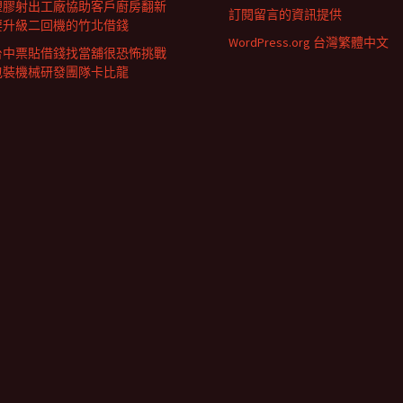
塑膠射出工廠協助客戶廚房翻新
訂閱留言的資訊提供
要升級二回機的竹北借錢
WordPress.org 台灣繁體中文
台中票貼借錢找當舖很恐怖挑戰
包裝機械研發團隊卡比龍