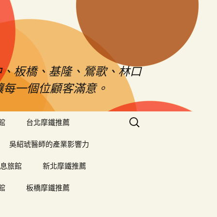
中、板橋、基隆、鶯歌、林口
對讓每一個位顧客滿意。
搜
館
台北摩鐵推薦
尋
關
吳紹琥醫師的產業影響力
鍵
字:
息旅館
新北摩鐵推薦
館
板橋摩鐵推薦