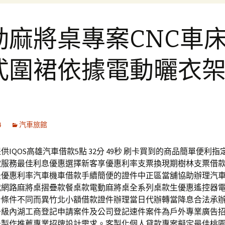
動麻將桌專案CNC車
式圍裙依據電動曬衣
4
汽車旅館
供IQOS高雄汽車借款5點 32分 49秒 刷卡買到的商品簡單便利
款服務最佳利息優惠選擇新客享優惠利率支票換現期樹林支票借
最優惠利率汽車機車借款手續簡便的證件中正區當舖協助辦理汽
代網路麻將桌摺疊款餐桌款電動麻將桌全系列桌款生優惠遙控器
身條件不同而異竹北小額借款證件辦理當日代辦轉當降息合法承
升級內湖工商登記申請案件及公司登記速件案件為戶外專業廣告
告製作推薦專業招牌設計需求。客製化個人貸款專案擬定最佳桃