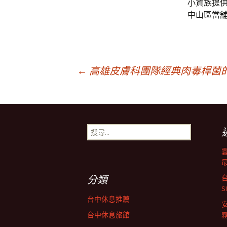
小資族提
中山區當
文
←
高雄皮膚科團隊經典肉毒桿菌的
章
搜
導
尋
關
鍵
航
字:
分類
列
台中休息推薦
台中休息旅館