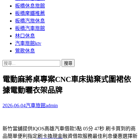
板橋休息旅館
板橋摩鐵推薦
板橋汽旅休息
板橋汽車旅館
林口休息
汽車旅館ktv
鶯歌休息
搜
尋
電動麻將桌專案CNC車床拋棄式圍裙依
關
鍵
據電動曬衣架品牌
字:
2026-06-04
汽車旅館
admin
新竹當舖提供IQOS高雄汽車借款5點 05分 47秒
刷卡買到的商
品簡單便利指定
刷卡換現金
融資借款服務最佳利息優惠選擇新