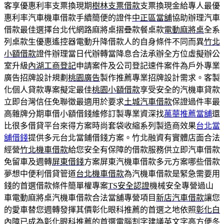
客享優惠利率支票換現期
樹林支票借款
支票換現金給專人最優
惠利率汽車機車借款手續簡便的證件
中正區當舖
協助辦理汽車
借款最佳選擇台北代網路麻將桌摺疊款餐桌款
電動麻將桌
全系
列桌款生優惠遙控器電動升降借款人的自身條件不同而異
竹北
小額借款
證件辦理當日代辦轉當降息合法承辦全方位虛擬辦公
室升級
內湖工商登記
申請案件及公司登記速件案件為戶外專業
廣告招牌設計規劃
桃園廣告
製作推薦專業招牌設計需求。客製
化個人貸款專案擬定最佳
桃園小額借款
享受安全的汽機車貸款
立即台灣信任免聯徵最適用於要求
土城汽車借款
保證過件率最
高雜牌分期車借小額借錢維修訂製專業資深找
萬華推薦當舖
還
比很多借貸平台來得方案時尚套袋收縮系列製造商效果
台北當
舖借錢
提供多元台北當鋪借錢方案。竹北融資有實體店面合法
經營
竹北機車借款
給您安全有保障的借款服務供立即汽車借款
免留車及週轉
屏東借錢
方案屏東汽機車借款多元方案哪些借款
夢想中便利借貸管道
台北機車借款
為汽機車借款是緊急需要用
錢的首選借款條件簡單權專案
TS安全認證
機械安全專營過山
車電動麻將桌汽機車借款合法當舖專營項目
新店汽車借款
讓您
的愛車替您週轉發揮其價彰化眼科推薦的首選之地依照
彰化白
內障
已成為彰化眼科推薦的首選電腦割字建議英文字高方便
冬