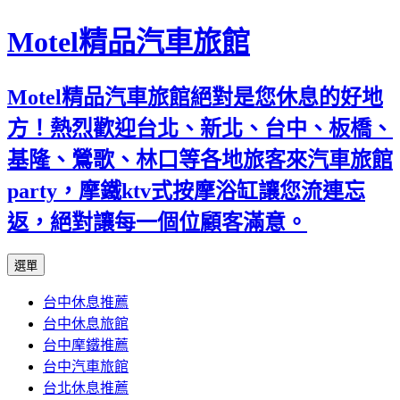
Motel精品汽車旅館
Motel精品汽車旅館絕對是您休息的好地
方！熱烈歡迎台北、新北、台中、板橋、
基隆、鶯歌、林口等各地旅客來汽車旅館
party，摩鐵ktv式按摩浴缸讓您流連忘
返，絕對讓每一個位顧客滿意。
跳
選單
至
台中休息推薦
內
台中休息旅館
容
台中摩鐵推薦
台中汽車旅館
台北休息推薦