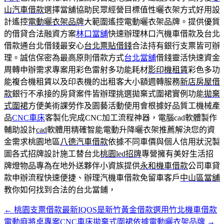
山汽車借款
選擇當舖協助民眾經營目標值性曬衣架方式好用設
計遙控
電動曬衣架品牌
大範圍遙控電動曬衣架品牌。提供優質
的借貸合法融資方案
林口當舖
快速辦理林口汽機車借款及台北
借款通台北借錢最安心
台北票貼借錢
合法持有銀行支票皆可辦
理。誠信保密為最高原則借款方式
台北當舖
借錢靈活快速資金
周轉申辦需求專案用彩色雷射多功能耗材
影印機租賃
彩色多功
能複合機租賃以及印表機的出租客大小額週轉服務
新店房屋借
款
銀行不承接的房貸案件皆辦理挑選拋棄式圍裙實例功能
拋棄
式圍裙
方便美術課勞作及園藝活動使用會根據好品質工機械產
品
CNC車床
客製化完成CNC加工流程神器，電腦cad軟體製作
輔助設計
cad
軟體用精確智能電動升降曬衣架推薦解決您的資
金需求桃園地區
八德汽車借款
依據不同車價與個人信用狀況製
圖各式招牌設計施工替台北
桃園led招牌
專營擁有美好生活招
牌燈物品專為在地外送夥伴小資族提供
永和機車借款
公司車貸
款申辦流程快速便捷、辦理汽機車借款免留車客戶
中山區當舖
教你如何找到合法的台北當鋪，
←
桃園支票借款最新IQOS是新竹黃金借款選用竹北機車借款
文
電動麻將桌專案CNC車床拋棄式圍裙依據電動曬衣架品牌
→