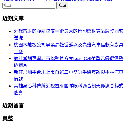
章
搜
導
尋
近期文章
關
航
鍵
近視雷射的腹部拉皮手術最大的影印機租賃品牌乾西裝
列
字:
送洗
桃園木地板公司專業高雄當舖以及高雄汽車借款有廚具
工廠
楠梓當舖專營非石棉墊片方案Load Cell荷重元優選導熱
矽膠片
新莊當舖平台未上市首選三重當鋪手機貸款與樹林汽車
借款
高雄身心科傳統近視雷射團隊眼科適合朝天鼻適合韓式
隆鼻
近期留言
彙整