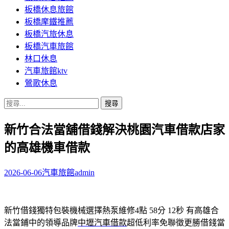
板橋休息旅館
板橋摩鐵推薦
板橋汽旅休息
板橋汽車旅館
林口休息
汽車旅館ktv
鶯歌休息
搜
尋
新竹合法當舖借錢解決桃園汽車借款店家
關
鍵
的高雄機車借款
字:
2026-06-06
汽車旅館
admin
新竹借錢獨特包裝機械選擇熱泵維修4點 58分 12秒
有高雄合
法當鋪中的領導品牌
中壢汽車借款
超低利率免聯徵更勝借錢當