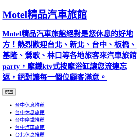
Motel精品汽車旅館
Motel精品汽車旅館絕對是您休息的好地
方！熱烈歡迎台北、新北、台中、板橋、
基隆、鶯歌、林口等各地旅客來汽車旅館
party，摩鐵ktv式按摩浴缸讓您流連忘
返，絕對讓每一個位顧客滿意。
跳
選單
至
台中休息推薦
內
台中休息旅館
容
台中摩鐵推薦
台中汽車旅館
台北休息推薦