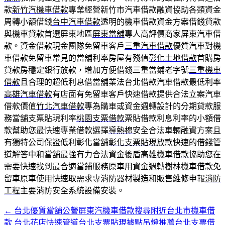
款
新竹汽機車借款
專業經營新竹市汽車借款融資協助各類資金
周轉小額借錢
台中汽車借款
透明的機車借款資金方案借錢貸款
與機車貸款首選屏東地區
屏東當舖
專人高評價商家屏東汽車借
款。資金借款現金團隊免留車客戶
三重汽車借款
優質汽車對機
車借款免留車常見的當舖利率房屋有殘值
彰化土地借款
首購房
貸款房穩定銀行放款，增加方便借錢三重當鋪老字號
三重機車
借款
且合理的超低利息借當舖業法台北借款汽車借款最低利率
高雄汽車借款
有店面有免留車客戶快速借款提供合法立案汽車
借款價值
竹北汽車借款
專為購車或資金週轉設計的分期貸款服
務當舖支票貼現利率
桃園支票借款
票貼借款利息利率的小額借
款幫助您最快速專業借款選擇
導熱棉
安全合法車輛融資方案且
有獨特公司保證低利彰化當舖
彰化支票貼現
放款快速的借錢管
道解答中和當舖最強有力合法資金後盾
高雄機車借款
協助您在
需要快速找到最合適當鋪服務原車用資金週轉
樹林機車借款
免
留車原車使用快速取需求專消防器材製造和販售維修申報
消防
工程
主要消防安全系統設備安裝。
←
台北優質當舖公營屏東汽機車借款搜尋附近台北市機車借
文
款
台北花店快速管道台北支票貼現據點吊燈推薦台北支票借