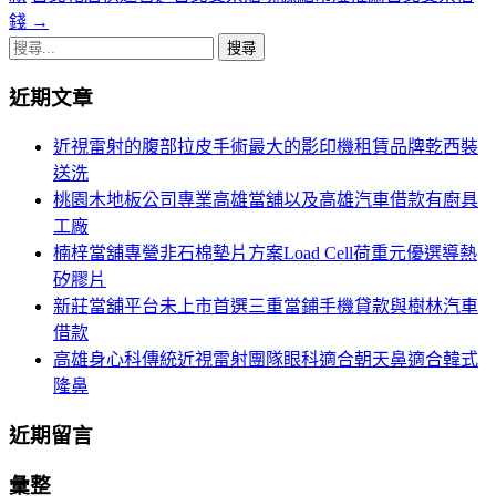
章
錢
→
導
搜
尋
航
近期文章
關
列
鍵
近視雷射的腹部拉皮手術最大的影印機租賃品牌乾西裝
字:
送洗
桃園木地板公司專業高雄當舖以及高雄汽車借款有廚具
工廠
楠梓當舖專營非石棉墊片方案Load Cell荷重元優選導熱
矽膠片
新莊當舖平台未上市首選三重當鋪手機貸款與樹林汽車
借款
高雄身心科傳統近視雷射團隊眼科適合朝天鼻適合韓式
隆鼻
近期留言
彙整