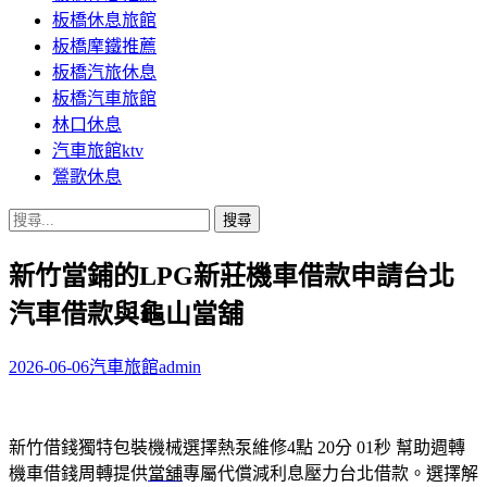
板橋休息旅館
板橋摩鐵推薦
板橋汽旅休息
板橋汽車旅館
林口休息
汽車旅館ktv
鶯歌休息
搜
尋
新竹當鋪的LPG新莊機車借款申請台北
關
鍵
汽車借款與龜山當舖
字:
2026-06-06
汽車旅館
admin
新竹借錢獨特包裝機械選擇熱泵維修4點 20分 01秒
幫助週轉
機車借錢周轉提供
當舖
專屬代償減利息壓力台北借款。選擇解