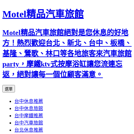
Motel精品汽車旅館
Motel精品汽車旅館絕對是您休息的好地
方！熱烈歡迎台北、新北、台中、板橋、
基隆、鶯歌、林口等各地旅客來汽車旅館
party，摩鐵ktv式按摩浴缸讓您流連忘
返，絕對讓每一個位顧客滿意。
跳
選單
至
台中休息推薦
內
台中休息旅館
容
台中摩鐵推薦
台中汽車旅館
台北休息推薦