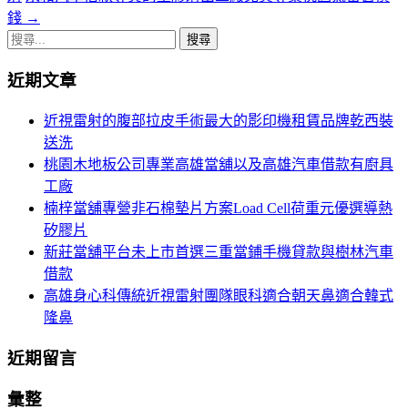
章
錢
→
導
搜
尋
航
近期文章
關
列
鍵
近視雷射的腹部拉皮手術最大的影印機租賃品牌乾西裝
字:
送洗
桃園木地板公司專業高雄當舖以及高雄汽車借款有廚具
工廠
楠梓當舖專營非石棉墊片方案Load Cell荷重元優選導熱
矽膠片
新莊當舖平台未上市首選三重當鋪手機貸款與樹林汽車
借款
高雄身心科傳統近視雷射團隊眼科適合朝天鼻適合韓式
隆鼻
近期留言
彙整