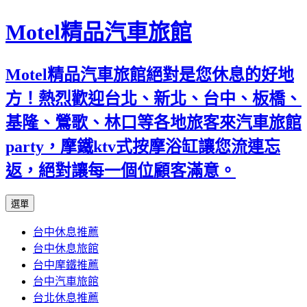
Motel精品汽車旅館
Motel精品汽車旅館絕對是您休息的好地
方！熱烈歡迎台北、新北、台中、板橋、
基隆、鶯歌、林口等各地旅客來汽車旅館
party，摩鐵ktv式按摩浴缸讓您流連忘
返，絕對讓每一個位顧客滿意。
跳
選單
至
台中休息推薦
內
台中休息旅館
容
台中摩鐵推薦
台中汽車旅館
台北休息推薦