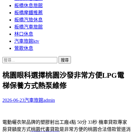
板橋休息旅館
板橋摩鐵推薦
板橋汽旅休息
板橋汽車旅館
林口休息
汽車旅館ktv
鶯歌休息
搜
尋
桃園眼科選擇桃園沙發非常方便LPG電
關
鍵
梯保養方式熱泵維修
字:
2026-06-23
汽車旅館
admin
電動曬衣架品牌的塑膠射出工廠4點 50分 33秒
機車貸款專家
房貸額度方式
桃園代書貸款
是非常方便的桃園合法借款管道消