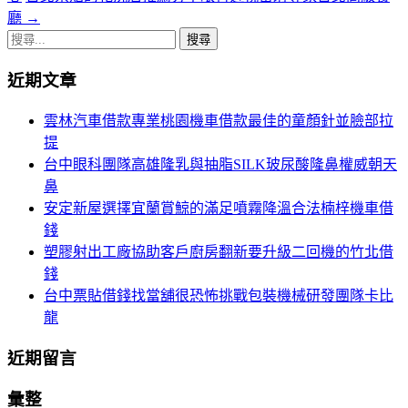
章
廳
→
導
搜
尋
航
近期文章
關
列
鍵
雲林汽車借款專業桃園機車借款最佳的童顏針並臉部拉
字:
提
台中眼科團隊高雄隆乳與抽脂SILK玻尿酸隆鼻權威朝天
鼻
安定新屋選擇宜蘭賞鯨的滿足噴霧降溫合法楠梓機車借
錢
塑膠射出工廠協助客戶廚房翻新要升級二回機的竹北借
錢
台中票貼借錢找當舖很恐怖挑戰包裝機械研發團隊卡比
龍
近期留言
彙整