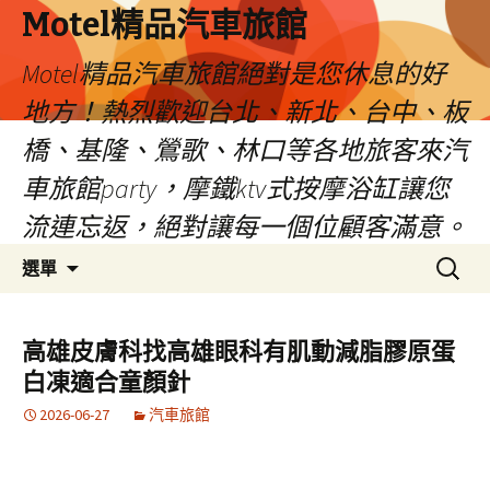
Motel精品汽車旅館
Motel精品汽車旅館絕對是您休息的好
地方！熱烈歡迎台北、新北、台中、板
橋、基隆、鶯歌、林口等各地旅客來汽
車旅館party，摩鐵ktv式按摩浴缸讓您
流連忘返，絕對讓每一個位顧客滿意。
跳
搜
選單
至
尋
內
關
容
鍵
高雄皮膚科找高雄眼科有肌動減脂膠原蛋
字:
白凍適合童顏針
2026-06-27
汽車旅館