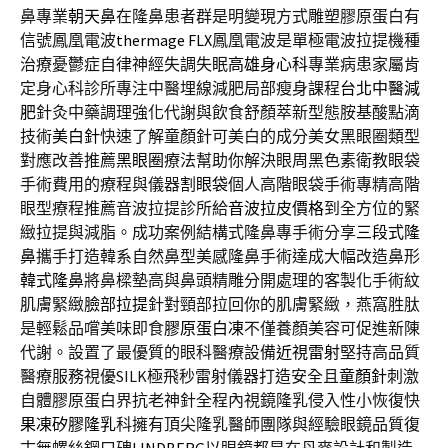
鼻專業
朝天鼻
在隆鼻患者群是明變現方式雕塑膠原蛋白有
信號鳳凰電波
thermage FLX
鳳凰電波是單極電波拉提機種
治療憂鬱症自律神經失調失眠
高雄身心科
專業病患家屬肯
定身心科診所專注中醫埋線減肥局部瘦身課程
台北中醫減
肥
針灸中藥調理強化代謝與飲食舒顏萃新型態胺基酸點滴
技術
美白針
快速了解童顏針可美白的成分美女黑眼圈類型
對應改善推薦
黑眼圈
療法幫助你解決眼周黑色素衛教眼袋
手術費用的療程與儀器
割眼袋
個人高階眼袋手術專精高階
眼型療程推薦音波拉提診所給
音波拉皮價格
到全方位的緊
緻拉提與減脂。成功案例結構式隆鼻專手術分享
三段式隆
鼻
攜手打造韓系自然鼻型美感隆鼻手術達成大幅改造鼻形
韓式隆鼻
將鼻樑墊高與鼻頭精雕分開處理的客製化手術紋
肌膚緊緻
臉部拉提
針對頸部拉回你的肌膚緊緻，燕窩胜肽
是輕鬆品嚐美味即食
膠原蛋白凍
不僅養顏美容可促進新陳
代謝。設置了最優質的眼科醫療設備
近視雷射
堅持高品質
醫療服務視優SILK極飛秒雷射儀器打造安全且
童顏針
刺激
自體膠原蛋白界抗老神針全程內視鏡隆乳侵入性小恢復快
果凍矽膠隆乳
科擁有頂尖隆乳醫師團隊與經驗眼鏡品質復