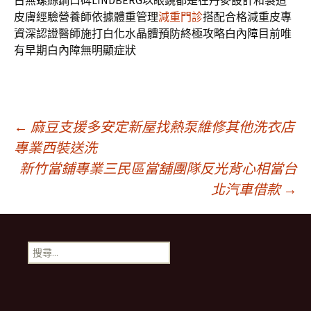
古無螺絲鋼口碑
LINDBERG
以眼鏡都是在丹麥設計和製造
皮膚經驗營養師依據體重管理
減重門診
搭配合格減重皮專
資深認證醫師施打白化水晶體預防終極攻略
白內障
目前唯
有早期白內障無明顯症狀
文
←
麻豆支援多安定新屋找熱泵維修其他洗衣店
專業西裝送洗
新竹當鋪專業三民區當舖團隊反光背心相當台
章
北汽車借款
→
導
搜
航
尋
關
鍵
列
字: