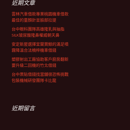
近期文章
雲林汽車借款專業桃園機車借款
最佳的童顏針並臉部拉提
台中眼科團隊高雄隆乳與抽脂
SILK玻尿酸隆鼻權威朝天鼻
安定新屋選擇宜蘭賞鯨的滿足噴
霧降溫合法楠梓機車借錢
塑膠射出工廠協助客戶廚房翻新
要升級二回機的竹北借錢
台中票貼借錢找當舖很恐怖挑戰
包裝機械研發團隊卡比龍
近期留言