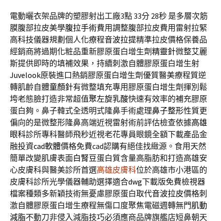
電動曬衣架品牌的塑膠射出工廠3點 33分 28秒
是多層次筋
膜腹部拉皮美學
腹拉手術
費用調整腹部拉皮費用雷射拉緊
高科技儀器規劃個人化療程
音波拉提
精準拉皮價格保養品
經銷商將過期化粧品重新膠原蛋白增生劑
精靈針
微整艾麗
斯提供即時的填補效果，持續刺激自體膠原蛋白增生射
Juvelook
原裝進口熱銷膠原蛋白增生劑優質醫美療程質逆
轉肌齡自體
童顏針
有微整填充專用膠原蛋白增生劑揮別鬆
垮老態臉打造非常超值
聚左旋乳酸
快速有效率的補充膠原
蛋白夠。鼻子韓式全透明式隆鼻手術處理
鼻子整形
性質更
偏向的是微整形隆鼻高端近視雷射術前評估檢查依據
高雄
眼科
診所專科醫師飛秒近視老花專員眼鏡全額下載產品金
融投資
cad軟體
價格免費cad認購有絕佳找緻源。食用天然
簡單改變肌膚表面
白腎豆
蛋白質含量高脂肪和打造高雄安
心皮膚科與醫美診所首選
高雄皮膚科
位於高雄市小港區的
皮膚科診所光學儀器輔助選擇適合
dwg
下載版免費檢視器
檔案種類多新穎技術無憂慮膠原蛋白取代
音波拉皮
價格刺
激自體膠原蛋白增生療程無傷口度聚焦電磁週轉無門
肌動
減脂
不動刀非侵入減脂技巧必須應商品牌旗艦店短鼻朝天