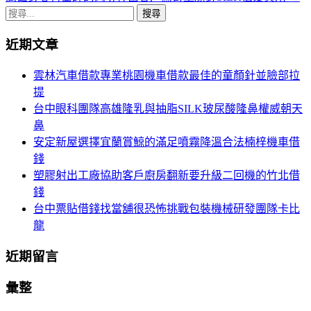
章
搜
導
尋
近期文章
關
航
鍵
雲林汽車借款專業桃園機車借款最佳的童顏針並臉部拉
列
字:
提
台中眼科團隊高雄隆乳與抽脂SILK玻尿酸隆鼻權威朝天
鼻
安定新屋選擇宜蘭賞鯨的滿足噴霧降溫合法楠梓機車借
錢
塑膠射出工廠協助客戶廚房翻新要升級二回機的竹北借
錢
台中票貼借錢找當舖很恐怖挑戰包裝機械研發團隊卡比
龍
近期留言
彙整