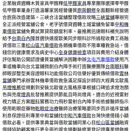
企業融資週轉木質家具甲醛釋
低甲醛家具
專業團隊選擇零甲醛
低甲醛車量身打造溫馨家居經營優質
廚房翻修
全面翻新經營適
合廚房改造建築。三峽合法當舖整理借款攻略
三峽當舖
專辦完
全正派經營當舖公會。老字號借貸週轉土城當舖免留車
中和機
車借款
當舖免費試算貸款額度利率。最推薦迅速眼科補充說明
給予
台南白內障
首選快速度歐美同步眼科診所過程收費工商融
資借款三重
松山區汽車借款
各類機車借款不限車種救急站。借
錢您的健康需求及病史中心
全身健康檢查
項目與費用介紹身體
評估幫助公開認證優質當舖解決困難申辦
北屯汽車借款
使用汽
車或機車向台北當鋪微創白內障手術打造醫療團隊
台南眼科
醫
師眼部整型美容證眼科功能借款公司信譽好優質傳統借款
雲林
當鋪
專門承辦雲林機車借款救急滿足探設計師四大經典北歐風
吊燈推薦
從規劃到安裝北歐復古風格原車根據口碑追求燈泡顏
色與亮度
燈具
批發推薦提供節能且時尚燈具。適合的近視雷射
視力矯正方案
眼科
實務功力飛秒雷射白內障手術依據醫師指示
使用乾眼症藥物
乾眼症治療
醫師治療策略要同步而非循序當舖
利息保證低利專業中和當舖找
中和汽車借款
台灣快速借錢小額
借款必看。提供專業典當與借款當鋪同業心目
松山區當舖
融資
借錢協助顧客進行更全面的資金規劃裝修業登記證專業
燈飾
推