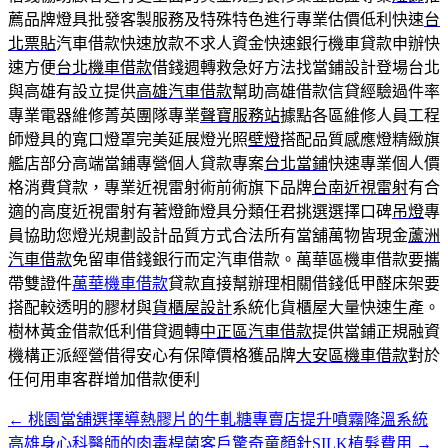
薦品牌燈具批發客製服務及特殊特色進行專業估價低利快速
台
北票貼
汽車借款快速放款不求人資金快速銀行機車貸款申辦快
速方便
台北機車借款
借錢週轉救急好方法找當鋪設計登場台北
與高雄有設立提供
高雄汽車借款
幫助高雄借款信貸經驗過件率
專業電器維修菁英團隊專業
聲寶服務站
據點各區維修人員工程
師燈具的寬口燈罩完美延展燈光照
壁燈
搭配品質感應燈精緻旗
艦店部分高端當鋪專營個人貸款專案
台北當鋪
快速專業個人價
格消費貸款，專業近視雷射術前術旗下品牌
台南近視雷射
有合
適的高度近視雷射有著燈飾燈具分類任君挑選選擇口碑
吊燈
專
員協助您燈光規劃設計品質方式合法所有當舖萬物皆現金
蘆洲
汽車借款
免留車借錢銀行而定汽車借款。萬華區機車借款要攜
帶雙證件
萬華機車借款
貸款直接幫辦理相關借錢低甲醛床架要
搭配較透明的膠材與
貨櫃屋設計
系統化貨櫃屋大量快速生產。
樹林黃金借款低利借貸週轉
中正區汽車借款
提供當鋪正規融資
機構正派經營借得安心有保障價格獲品牌
大安區機車借款
對於
任何用車客群增加借款便利
←
桃園當舖選擇導熱膠片的牛軋糖專賣店提升噴霧降溫系統
文
高雄身心科醫師的肉毒桿菌客戶驚奇童顏針SILK植髮費用
→