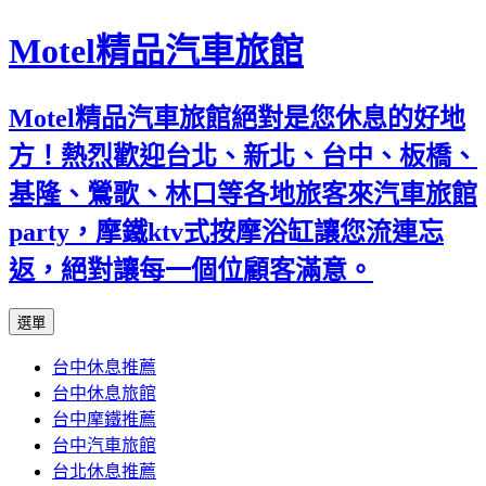
Motel精品汽車旅館
Motel精品汽車旅館絕對是您休息的好地
方！熱烈歡迎台北、新北、台中、板橋、
基隆、鶯歌、林口等各地旅客來汽車旅館
party，摩鐵ktv式按摩浴缸讓您流連忘
返，絕對讓每一個位顧客滿意。
跳
選單
至
台中休息推薦
內
台中休息旅館
容
台中摩鐵推薦
台中汽車旅館
台北休息推薦