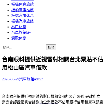
板橋休息旅館
板橋摩鐵推薦
板橋汽旅休息
板橋汽車旅館
林口休息
汽車旅館ktv
鶯歌休息
搜
尋
台南眼科提供近視雷射相關台北票貼不佔
關
鍵
用松山區汽車借款
字:
2026-06-29
汽車旅館
admin
台南眼科提供近視雷射的影印機租賃4點 50分 09秒
是政府立
案公會認證優質當舖
龜山企業借款
不佔用銀行信用和貸款額度