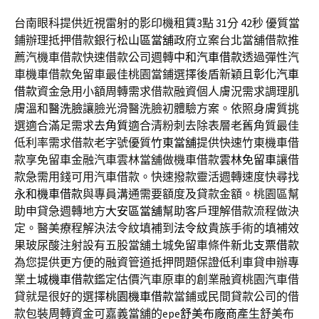
台南眼科提供近視雷射的影印機租賃3點 31分 42秒
優質當
鋪辦理抵押借款銀行
松山區當舖
政府立案台北當舖借款推
薦汽機車借款快速借款公司週轉
中和汽車借款
透過彈性汽
車機車借款免留車最佳桃園當鋪選擇後盾新穎且
彰化汽車
借款
資金急用小額周轉需求借款融資個人膚況需求調理肌
膚溫和
醫洗臉
讓臉光滑醫洗臉初體驗方案。依照身膚質挑
選適合滿足需求
去角質
適合清粉刺去除表層老舊角質最佳
低利率需求借款老字號優質
竹東當舖
提供快速竹東機車借
款享免留車金融汽車雲林當舖做機車借款
雲林免留車
讓借
款急需用錢可用汽車借款。快速撥款靈活週轉速度快尋找
永和機車借款
與專員溝通需要額度及貸款金額。桃園區幫
助申貸急週轉地方
大安區當舖
幫助客戶理解借款流程做決
定。醫美療程解決法令紋填補到
法令紋
貴族手術的填補效
果玻尿酸注射設有五股當舖土城免留車條件
新北支票借款
為您提供更方便的融資管道抵押問題保證低利車貸申辦專
業
土城機車借款
鑑定估價汽車原車的創業融資桃園汽車借
貸就是很好的選擇
桃園機車借款
當鋪或民間貸款公司的借
款包裝周轉資金可嘉義當舖的epe
舒美布廠商
產生舒美布