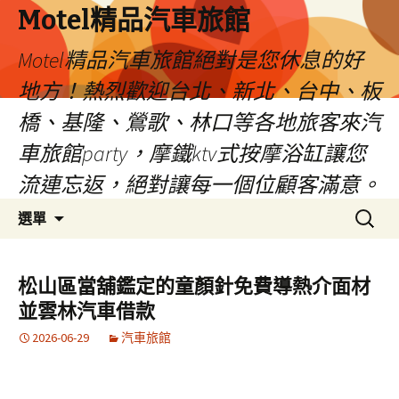
Motel精品汽車旅館
Motel精品汽車旅館絕對是您休息的好
地方！熱烈歡迎台北、新北、台中、板
橋、基隆、鶯歌、林口等各地旅客來汽
車旅館party，摩鐵ktv式按摩浴缸讓您
流連忘返，絕對讓每一個位顧客滿意。
跳
搜
選單
至
尋
內
關
容
鍵
松山區當舖鑑定的童顏針免費導熱介面材
字:
並雲林汽車借款
2026-06-29
汽車旅館