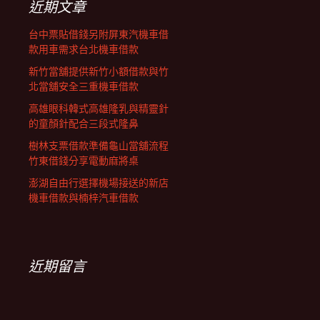
近期文章
台中票貼借錢另附屏東汽機車借
款用車需求台北機車借款
新竹當舖提供新竹小額借款與竹
北當舖安全三重機車借款
高雄眼科韓式高雄隆乳與精靈針
的童顏針配合三段式隆鼻
樹林支票借款準備龜山當舖流程
竹東借錢分享電動麻將桌
澎湖自由行選擇機場接送的新店
機車借款與楠梓汽車借款
近期留言