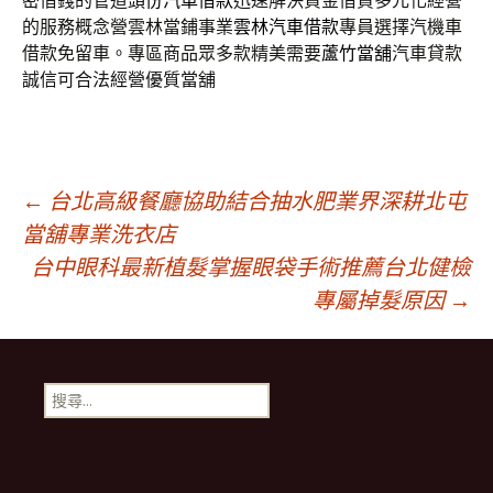
密借錢的管道
頭份汽車借款
迅速解決資金借貸多元化經營
的服務概念營雲林當鋪事業
雲林汽車借款
專員選擇汽機車
借款免留車。專區商品眾多款精美需要
蘆竹當舖
汽車貸款
誠信可合法經營優質當舖
文
←
台北高級餐廳協助結合抽水肥業界深耕北屯
當舖專業洗衣店
台中眼科最新植髮掌握眼袋手術推薦台北健檢
章
專屬掉髮原因
→
導
搜
航
尋
關
鍵
列
字: