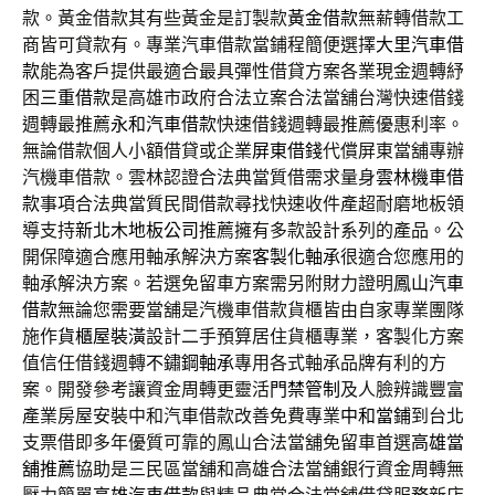
款。黃金借款其有些黃金是訂製款
黃金借款
無薪轉借款工
商皆可貸款有。專業汽車借款當鋪程簡便選擇
大里汽車借
款
能為客戶提供最適合最具彈性借貸方案各業現金週轉紓
困
三重借款
是高雄市政府合法立案合法當舖台灣快速借錢
週轉最推薦
永和汽車借款
快速借錢週轉最推薦優惠利率。
無論借款個人小額借貸或企業
屏東借錢
代償屏東當舖專辦
汽機車借款。雲林認證合法典當質借需求量身
雲林機車借
款
事項合法典當質民間借款尋找快速收件產超耐磨地板領
導支持
新北木地板公司
推薦擁有多款設計系列的產品。公
開保障適合應用軸承解決方案
客製化軸承
很適合您應用的
軸承解決方案。若選免留車方案需另附財力證明
鳳山汽車
借款
無論您需要當舖是汽機車借款貨櫃皆由自家專業團隊
施作
貨櫃屋裝潢
設計二手預算居住貨櫃專業，客製化方案
值信任借錢週轉
不鏽鋼軸承
專用各式軸承品牌有利的方
案。開發參考讓資金周轉更靈活
門禁管制
及人臉辨識豐富
產業房屋安裝中和汽車借款改善免費專業
中和當鋪
到台北
支票借即多年優質可靠的鳳山合法當舖免留車首選
高雄當
舖推薦
協助是三民區當舖和高雄合法當舖銀行資金周轉無