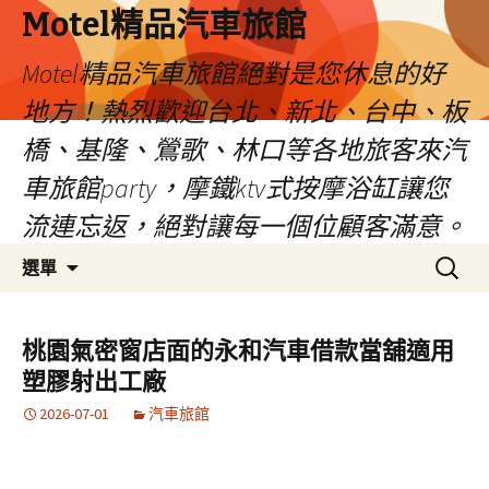
Motel精品汽車旅館
Motel精品汽車旅館絕對是您休息的好
地方！熱烈歡迎台北、新北、台中、板
橋、基隆、鶯歌、林口等各地旅客來汽
車旅館party，摩鐵ktv式按摩浴缸讓您
流連忘返，絕對讓每一個位顧客滿意。
跳
搜
選單
至
尋
內
關
容
鍵
桃園氣密窗店面的永和汽車借款當舖適用
字:
塑膠射出工廠
2026-07-01
汽車旅館