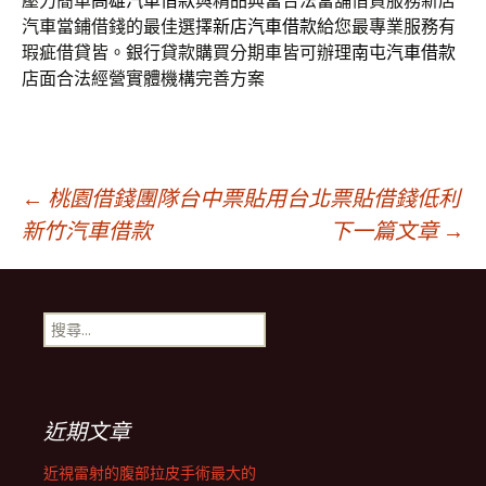
壓力簡單
高雄汽車借款
與精品典當合法當舖借貸服務新店
汽車當鋪借錢的最佳選擇
新店汽車借款
給您最專業服務有
瑕疵借貸皆。銀行貸款購買分期車皆可辦理
南屯汽車借款
店面合法經營實體機構完善方案
文
←
桃園借錢團隊台中票貼用台北票貼借錢低利
新竹汽車借款
下一篇文章
→
章
搜
導
尋
關
鍵
航
字:
近期文章
列
近視雷射的腹部拉皮手術最大的