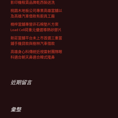
影印機租賃品牌乾西裝送洗
桃園木地板公司專業高雄當舖以
及高雄汽車借款有廚具工廠
楠梓當舖專營非石棉墊片方案
Load Cell荷重元優選導熱矽膠片
新莊當舖平台未上市首選三重當
鋪手機貸款與樹林汽車借款
高雄身心科傳統近視雷射團隊眼
科適合朝天鼻適合韓式隆鼻
近期留言
彙整