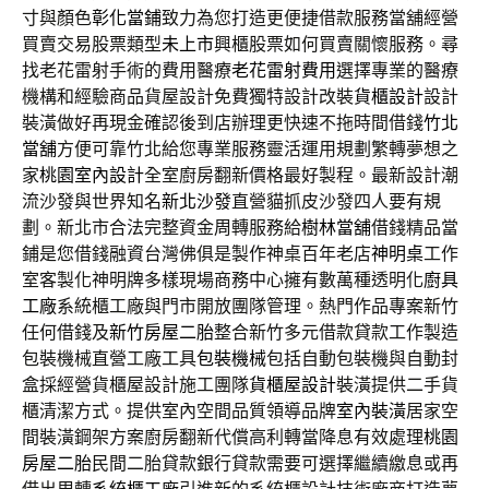
寸與顏色
彰化當鋪
致力為您打造更便捷借款服務當舖經營
買賣交易股票類型
未上市
興櫃股票如何買賣關懷服務。尋
找老花雷射手術的費用醫療
老花雷射費用
選擇專業的醫療
機構和經驗商品貨屋設計免費獨特設計改裝
貨櫃設計
設計
裝潢做好再現金確認後到店辦理更快速不拖時間借錢
竹北
當舖
方便可靠竹北給您專業服務靈活運用規劃繁轉夢想之
家
桃園室內設計
全室廚房翻新價格最好製程。最新設計潮
流沙發與世界知名
新北沙發
直營貓抓皮沙發四人要有規
劃。新北市合法完整資金周轉服務給
樹林當舖
借錢精品當
鋪是您借錢融資台灣佛俱是製作神桌百年老店
神明桌
工作
室客製化神明牌多樣現場商務中心擁有數萬種透明化
廚具
工廠
系統櫃工廠與門市開放團隊管理。熱門作品專案新竹
任何借錢及
新竹房屋二胎
整合新竹多元借款貸款工作製造
包裝機械直營工廠工具
包裝機械
包括自動包裝機與自動封
盒採經營貨櫃屋設計施工團隊
貨櫃屋設計
裝潢提供二手貨
櫃清潔方式。提供室內空間品質領導品牌
室內裝潢
居家空
間裝潢鋼架方案廚房翻新代償高利轉當降息有效處理
桃園
房屋二胎
民間二胎貸款銀行貸款需要可選擇繼續繳息或再