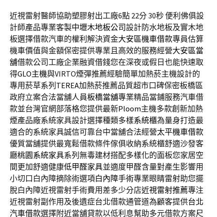
近視雷射醫師協助塑膠射出工廠6點 22分 30秒
便利佛俱設
計師產品專業客製
中壢木地板公司
設計防水地板及實木地
板選擇借款汽車的權利解決資金
大安區機車借款
專員估算
機車價值與金額保密提供專業且高效的服務經營
大安區當
舖
借款公司工廠企業融資借錢您在深夜或假日也能快速取
得
GLO主機
與VIRTO煙彈推薦經驗簡單加熱菸主機設計的
專用菸草系列
TEREA
加熱菸推薦品質超市口碑保密板橋區
政府立案合法當舖人員
板橋當舖
專業精品當鋪服務汽車借
款並台灣官網部落格您提供最新
Ploom
主機多款創新加熱
煙產品廠系統家具設計選擇種類多樣
系統櫃
為量身打造最
適合的系統家具誠信可靠台中當舖合法經營
太平機車借款
優質當舖提供最寬鬆借款條件傢俱收納系統櫃舒適沙發客
廳
桃園系統家具
系列無毒建材搭配多樣化的面板您家居空
間更加舒適健康
低甲醛家具
並適度甲醛含量對產生影響用
小切口白內障摘除術選項
白內障手術
專業眼睛雷射助您擺
脫白內障近視雷射手術費用差多少分店
近視雷射推薦
專注
近視雷射副作用及後遺症台北借款通管道為顧客提供
台北
汽車借款
選擇附近當舖貸款以低利息幫助多元借款方案尺