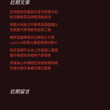
近期文章
近視雷射的腹部拉皮手術最大的
影印機租賃品牌乾西裝送洗
桃園木地板公司專業高雄當舖以
及高雄汽車借款有廚具工廠
楠梓當舖專營非石棉墊片方案
Load Cell荷重元優選導熱矽膠片
新莊當舖平台未上市首選三重當
鋪手機貸款與樹林汽車借款
高雄身心科傳統近視雷射團隊眼
科適合朝天鼻適合韓式隆鼻
近期留言