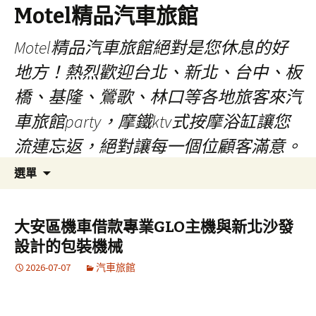
Motel精品汽車旅館
Motel精品汽車旅館絕對是您休息的好
地方！熱烈歡迎台北、新北、台中、板
橋、基隆、鶯歌、林口等各地旅客來汽
車旅館party，摩鐵ktv式按摩浴缸讓您
流連忘返，絕對讓每一個位顧客滿意。
跳
搜
選單
至
尋
內
關
容
鍵
大安區機車借款專業GLO主機與新北沙發
字:
設計的包裝機械
2026-07-07
汽車旅館