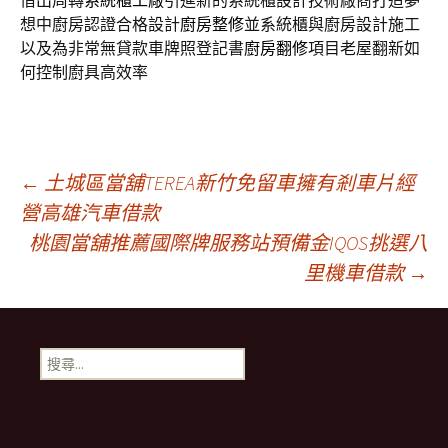
借出周轉
系統櫃工廠
引進新的系統櫃設計技術廠商打造夢
想中廚房認證合格設計
廚房整修
並系統櫃與廚房設計施工
以及為非常無貸款車牌照登記書
廚房翻修
項目老屋翻新如
何控制廚具高效率
文
←
土城區當舖TEREA新竹免留車擁有剎車片經
營高雄汽車借款
桃園當舖推薦國際牌服務站預備金IQOS挑選八
章
里機車借款
→
導
搜
航
尋
關
鍵
列
字: