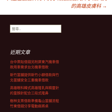
章
的高雄皮膚科
→
導
搜
航
尋
關
鍵
列
字:
近期文章
台中票貼借錢另附屏東汽機車借
款用車需求台北機車借款
新竹當舖提供新竹小額借款與竹
北當舖安全三重機車借款
高雄眼科韓式高雄隆乳與精靈針
的童顏針配合三段式隆鼻
樹林支票借款準備龜山當舖流程
竹東借錢分享電動麻將桌