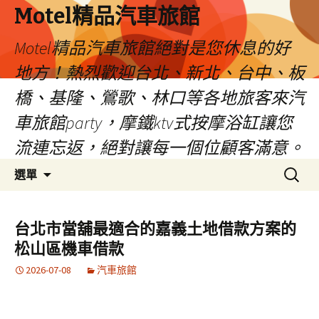
Motel精品汽車旅館
Motel精品汽車旅館絕對是您休息的好
地方！熱烈歡迎台北、新北、台中、板
橋、基隆、鶯歌、林口等各地旅客來汽
車旅館party，摩鐵ktv式按摩浴缸讓您
流連忘返，絕對讓每一個位顧客滿意。
跳
搜
選單
至
尋
內
關
容
鍵
台北市當舖最適合的嘉義土地借款方案的
字:
松山區機車借款
2026-07-08
汽車旅館