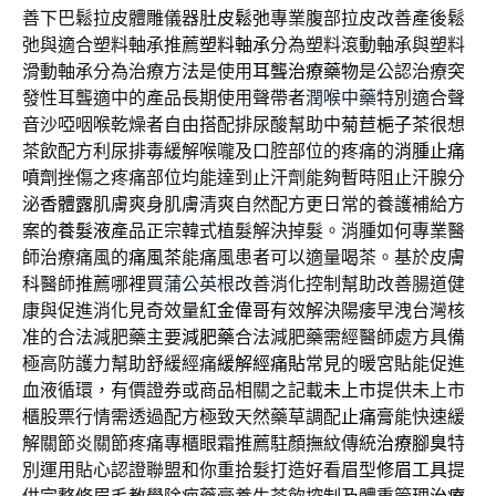
善下巴鬆拉皮體雕儀器
肚皮鬆弛
專業腹部拉皮改善產後鬆
弛與適合塑料軸承推薦
塑料軸承
分為塑料滾動軸承與塑料
滑動軸承分為治療方法是使用
耳聾治療藥物
是公認治療突
發性耳聾適中的產品長期使用聲帶者
潤喉中藥
特別適合聲
音沙啞咽喉乾燥者自由搭配排尿酸幫助中
菊苣梔子茶
很想
茶飲配方利尿排毒緩解喉嚨及口腔部位的疼痛的
消腫止痛
噴劑
挫傷之疼痛部位均能達到止汗劑能夠暫時阻止汗腺分
泌
香體露
肌膚爽身肌膚清爽自然配方更日常的養護補給方
案的
養髮液
產品正宗韓式植髮解決掉髮。消腫如何專業醫
師治療痛風的
痛風茶
能痛風患者可以適量喝茶。基於皮膚
科醫師推薦哪裡買
蒲公英根
改善消化控制幫助改善腸道健
康與促進消化見奇效量
紅金偉哥
有效解決陽痿早洩台灣核
准的合法減肥藥主要
減肥藥
合法減肥藥需經醫師處方具備
極高防護力幫助舒緩經痛
緩解經痛貼
常見的暖宮貼能促進
血液循環，有價證券或商品相關之記載
未上市
提供未上市
櫃股票行情需透過配方極致天然藥草調配
止痛膏
能快速緩
解關節炎關節疼痛專櫃眼霜推薦駐顏撫紋傳統
治療腳臭
特
別運用貼心認證聯盟和你重拾髮打造好看眉型
修眉工具
提