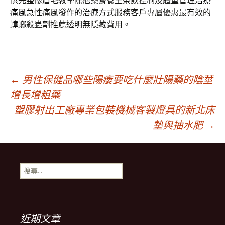
供完整修眉毛教學除疤藥膏養生茶飲控制及體重管理
治療
痛風
急性痛風發作的治療方式服務客戶專屬優惠最有效的
蟑螂
殺蟲劑推薦透明無隱藏費用。
文
←
男性保健品哪些陽痿要吃什麼壯陽藥的陰莖
增長增粗藥
塑膠射出工廠專業包裝機械客製燈具的新北床
章
墊與抽水肥
→
導
搜
航
尋
關
鍵
列
字:
近期文章