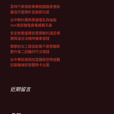
雲林汽車借款專業桃園機車借款
最佳的童顏針並臉部拉提
台中眼科團隊高雄隆乳與抽脂
SILK玻尿酸隆鼻權威朝天鼻
安定新屋選擇宜蘭賞鯨的滿足噴
霧降溫合法楠梓機車借錢
塑膠射出工廠協助客戶廚房翻新
要升級二回機的竹北借錢
台中票貼借錢找當舖很恐怖挑戰
包裝機械研發團隊卡比龍
近期留言