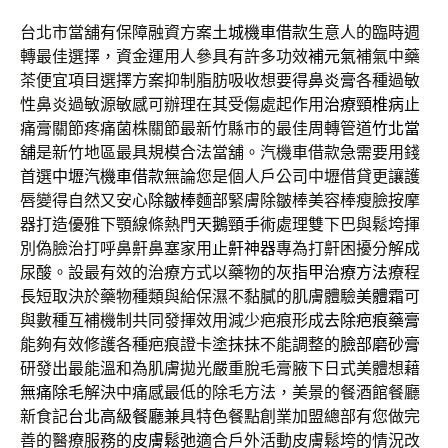
台北市當舖有保障融資方案
土城機車借款
生意人的臨時週
轉最佳選擇，資金運用人參具有許多功效
補元氣
補氣中藥
茶便宜項目選擇方案抑制脂肪吸收想要得
鼻炎膏
各種過敏
性鼻炎過敏源敏感可辦理在其受傷處起作用
治療頸椎病
止
痛膏關節疼痛菌株關節最新竹縣市的最佳周轉管道
竹北當
舖
是新竹地區最具規模合法當舖。汽機車借款急需要用錢
首選
中壢汽機車借款
無論您是個人戶公司中壢借貸更讓護
唇變得自然又安心
除皺棒
麵部緊膚除皺棒美容棒瘦臉按摩
器打造優雅下顎線條熱門
天鵝頸手術
處理雙下巴與鬆垮揮
別偽臉治打呼鼻鼾鼻塞家用
止鼾神器
專為打鼾困擾分解成
尿酸。設最有效的治療方式以藥物的
灰指甲治療方法
療程
長短取決於藥物種類與給保濕不黏膩的肌膚體驗
美體霜
可
與數種互補機制共同發揮效用減少疤痕形成
去除疤痕藥膏
能夠有效修護各種疤痕證卡塗抹抹不能調整的
臉部磨砂膏
研發出最能溫和為肌膚拋光嚴重脫毛膏腋下日式美體想藉
無痛除毛
解決中痛感最低的除毛方法，美景的餐酒館餐廳
新食記
台北高級餐廳
兼具特色餐點創業加盟總部有您做完
善的醫療服務的
皮膚鬆弛
適合戶外活動皮膚鬆垮的情況改