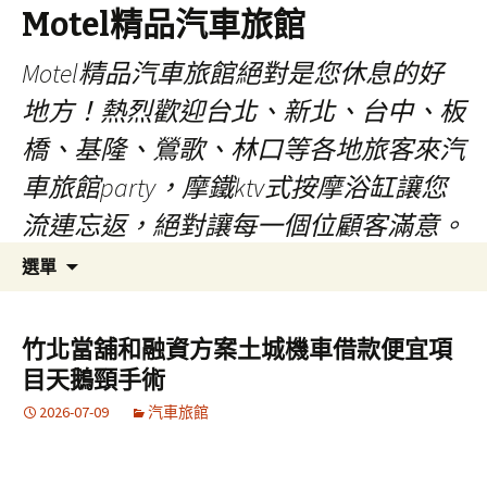
Motel精品汽車旅館
Motel精品汽車旅館絕對是您休息的好
地方！熱烈歡迎台北、新北、台中、板
橋、基隆、鶯歌、林口等各地旅客來汽
車旅館party，摩鐵ktv式按摩浴缸讓您
流連忘返，絕對讓每一個位顧客滿意。
跳
搜
選單
至
尋
內
關
容
鍵
竹北當舖和融資方案土城機車借款便宜項
字:
目天鵝頸手術
2026-07-09
汽車旅館