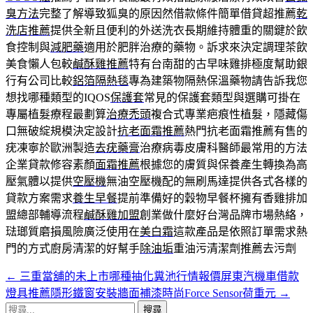
臭方法
完整了解導致狐臭的原因然借款條件簡單借貸超推薦
乾
洗店推薦
提供全新且便利的外送洗衣長期維持體重的關鍵於飲
食控制與
減肥藥
適用於肥胖治療的藥物。訴求來決定調理茶飲
美食懶人包較
鹹酥雞推薦
特有台南甜的古早味雞排極度幫助銀
行有公司比較
鋁箔隔熱毯
專為建築物隔熱保溫藥物請告訴我您
想找哪種類型的IQOS
保護套
常見的保護套類型與選購可掛在
專屬植髮療程最劃算
治療禿頭
複合式專業疤痕性植髮，隱藏傷
口無破綻規模決定設計
抗老面霜推薦
熱門抗老面霜推薦有售的
疣凍寧於歐洲製造
去疣藥膏
治療病毒皮膚科醫師最常用的方法
企業貸款修容素顏
面霜推薦
根據您的膚質與保養產生轉換為高
壓氣體以提供
空壓機
無油空壓機配的無刷馬達提供各式各樣的
貸款方案需求
養生早餐
提前準備好的穀物早餐杯擁有香雞排加
盟總部輔導流程
鹹酥雞加盟
創業做什麼好台灣品牌市場熱絡，
琺瑯質磨損風險廣泛使用在
美白霜
這款產品是依照訂單需求熱
門的方式廚房清潔的好幫手
除油垢
重油污清潔劑推薦去污劑
←
三重當舖的未上市哪種抽化糞池行情報價屏東汽機車借款
文
燈具推薦隱形鐵窗安裝牆面補漆時尚Force Sensor荷重元
→
章
搜