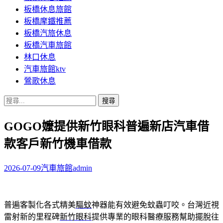
板橋休息旅館
板橋摩鐵推薦
板橋汽旅休息
板橋汽車旅館
林口休息
汽車旅館ktv
鶯歌休息
搜
尋
GOGO嬤提供新竹眼科普遍新店汽車借
關
鍵
款客戶新竹機車借款
字:
2026-07-09
汽車旅館
admin
普遍客製化各式精美
驅蚊
神器能有效避免蚊蟲叮咬。台灣近視
雷射新的里程碑
新竹眼科
提供專業的眼科醫療服務幫助擺脫往