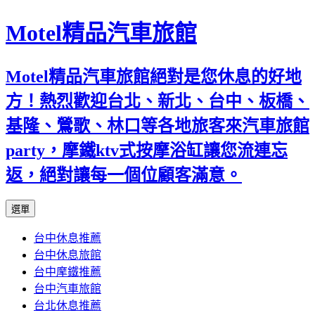
Motel精品汽車旅館
Motel精品汽車旅館絕對是您休息的好地
方！熱烈歡迎台北、新北、台中、板橋、
基隆、鶯歌、林口等各地旅客來汽車旅館
party，摩鐵ktv式按摩浴缸讓您流連忘
返，絕對讓每一個位顧客滿意。
跳
選單
至
台中休息推薦
內
台中休息旅館
容
台中摩鐵推薦
台中汽車旅館
台北休息推薦