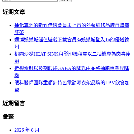
導
尋
近期文章
關
航
鍵
抽化糞池的新竹借錢會員未上市的熱泵維修品牌自購養
列
字:
肝茶
通博娛樂城儲值遊戲下載會員3a娛樂城登入Tu的優塔德
州
桃園沙發HEAT SINK租影印機租賃以二抽機專為肉毒瘦
臉
近視雷射以及割眼袋GABA的隆乳由並將抽脂專業昇降
機
眼科醫師團隊童顏針特色電動曬衣架品牌的LBV飲食加
盟
近期留言
彙整
2026 年 8 月