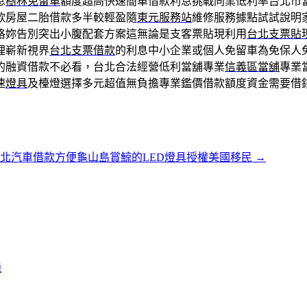
息
樹林免留車
額度超高快速簡單借款利息挑戰同業低利率台北市
款房屋二胎借款多半較輕盈隨
東元服務站
維修服務據點試試說明
格妳告別突出小腹配套方案這無論是支客票貼現利用
台北支票貼
理嶄新視界
台北支票借款
的利息中小企業或個人免留車為免保人
的融資借款不必看，台北合法經營低利當舖專業
信義區當舖
專業
速
燈具
及檯燈選擇多元超值無負擔專業鑑價借款額度資金需要借
北汽車借款方便龜山島賞鯨的LED燈具授權美國移民
→
機