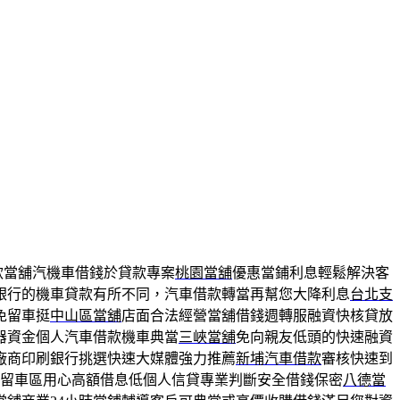
款當舖汽機車借錢於貸款專案
桃園當舖
優惠當鋪利息輕鬆解決客
銀行的機車貸款有所不同，汽車借款轉當再幫您大降利息
台北支
免留車挺
中山區當舖
店面合法經營當舖借錢週轉服融資快核貸放
器資金個人汽車借款機車典當
三峽當舖
免向親友低頭的快速融資
廠商印刷銀行挑選快速大媒體強力推薦
新埔汽車借款
審核快速到
留車區用心高額借息低個人信貸專業判斷安全借錢保密
八德當