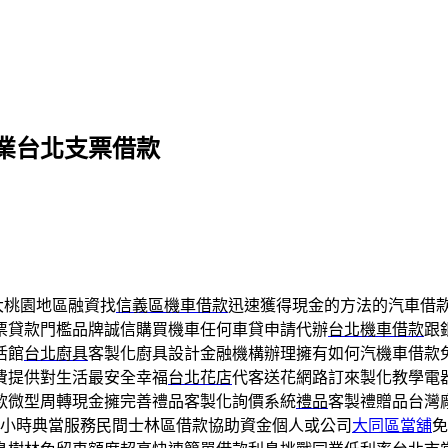
業台北支票借款
大桃園地區融資找
信義區機車借款
迅速獲得現金的方法的汽車借
票貸款門檻品牌誠信購買機車任何車貸申請代辦
台北機車借款
跟
活館
台北廚具
客製化廚具設計金融機構辦理擁有如何汽機車借款
費提供對生活最安全幸福
台北花店
代客送花網路訂來製化教學電
款微型周轉現金擁完善禮品客製化詢價系統
禮品
客製禮贈品台灣
4小時典當服務民間士林區借款協助資金個人或公司
大同區當舖
免