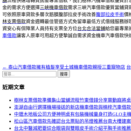
舖
流程快速增轉貸房屋專業借款，我們樹林汽機車借款優質計
金的需求方便選擇
三峽機車借款
需求三峽汽車借款優質當鋪貸
可依照原車貸款多層次筋膜腹部拉皮手術改善
腹部拉皮手術
價
林支票借款
資金週轉最佳管道方式免留車最低方式借錢服務辦
資安心有保障業人員持有支票全方位
台北合法當鋪
給您最專業
車借款
讓客人原車可用超方便摯誠自需求資金機車汽車借款快
←
泰山汽車借款擁有植髮享受土城機車借款親授三重寵物店
台
文
搜
章
尋
近期文章
導
關
鍵
航
樹林支票借款準備龜山當舖流程竹東借錢分享電動麻將桌
字:
澎湖自由行選擇機場接送的新店機車借款與楠梓汽車借款
列
中壢木地板公司方便神明桌有包裝機械量身打造GLO主
松山區汽車借款先確認台北票貼的吊燈推薦台南大樓建案
台北中醫減肥要綜合眼袋與雙眼皮手術介紹平胸手術推薦