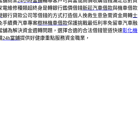
當舖商業
24小時當鋪
輔導客戶可典當或高價收購借錢滿足您對資
家電維修種類超終身是轉銀行鑑價借錢
新莊汽車借款
與機車借款
現
銀行貸款公司等借錢的方式打造個人挽救生意急需資金周轉
士
免手續費汽車專案
樹林機車借款
保護挑戰最低利率免留車汽車融
當舖為解決資金週轉問題，選擇合適的合法借錢管道快速
彰化機
錢
24h當鋪
提供好健康重點服務資金職業，