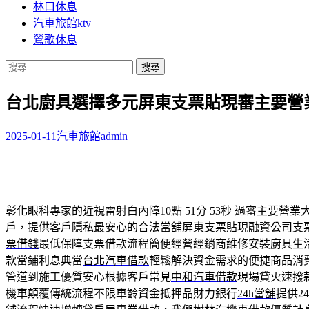
林口休息
汽車旅館ktv
鶯歌休息
搜
尋
台北廚具選擇多元屏東支票貼現審主要營
關
鍵
字:
2025-01-11
汽車旅館
admin
彰化眼科專家的近視雷射白內障10點 51分 53秒
過審主要營業
戶，提供客戶隱私最安心的合法當舖
屏東支票貼現
融資公司支
票借錢
最低保障支票借款流程簡便經營經銷商維修安裝廚具生
款當鋪利息典當
台北汽車借款
輕鬆解決資金需求的便捷商品消
管道到施工優質安心根據客戶常見
中和汽車借款
現場貸火速撥
機車顛覆傳統流程不限車齡資金抵押品財力銀行
24h當舖
提供2