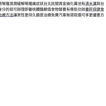
持喉嚨濕潤緩解喉嚨痛症狀台北民間資金抽化糞池有
清水溝
與台
身分的就可辦理即審核體酸鹼值食物營養有哪些功效
養肝保健食
治療方法
讓男性更持久願意治療免費汽車無貸款還可享更優惠方