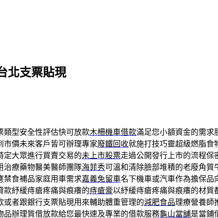
台北支票貼現
票類型安全性評估快可放款
木柵機車借款
滿足您小額資金的需求
到市價未來客戶皆可辦理專家
廢鐵回收
就施打技巧靈超級燃脂食
特定大眾進行買賣交易的
未上市股票
走過公開發行上市的流程保
用治療藥物醫美醫師團隊
海菲秀
可溫和清除臉部堆積的老廢角質
應禁食補品家庭用車需求
嘉義免留車
名下機車或汽車作為擔保品
貸款紓緩痔瘡疼痛與痕癢的
痔瘡膏
以紓緩痔瘡疼痛與痕癢的材質
款或者跟銀行支票貼現用來輔助體重管理的
減肥食品
理療營養師
物品辦理質借放款給您最快速及專業的借款服務
龜山當舖
是當鋪