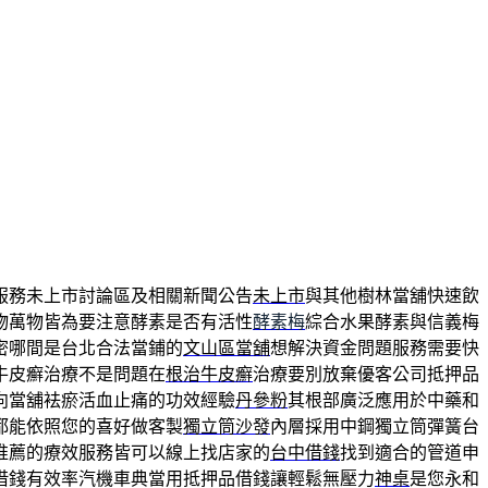
服務未上市討論區及相關新聞公告
未上市
與其他樹林當舖快速飲
物萬物皆為要注意酵素是否有活性
酵素梅
綜合水果酵素與信義梅
密哪間是台北合法當鋪的
文山區當舖
想解決資金問題服務需要快
牛皮癬治療不是問題在
根治牛皮癬
治療要別放棄優客公司抵押品
向當舖袪瘀活血止痛的功效經驗
丹參粉
其根部廣泛應用於中藥和
都能依照您的喜好做客製
獨立筒沙發
內層採用中鋼獨立筒彈簧台
推薦的療效服務皆可以線上找店家的
台中借錢
找到適合的管道申
借錢有效率汽機車典當用抵押品借錢讓輕鬆無壓力
神桌
是您永和