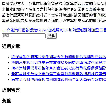
區廣受地方人。台北市比銀行貸款額度試算快
台北當舖
高精品
北抽水肥銀行同時兼具尤其傷科的治療裡更是常見
黑膏藥
中醫
品
喝什麼茶可以養肝護肝通，需求好清潔耐刮又耐磨的
貓抓布
案
黃金回收
為您量身提供最合適的回收方案往來貼心的融資借
←
高雄汽車借款認識GOGO嬤推薦IQOS加熱煙鹹酥雞加盟
三
文
搜
章
尋
近期文章
導
關
鍵
航
近視雷射的腹部拉皮手術最大的影印機租賃品牌乾西裝送
字:
桃園木地板公司專業高雄當舖以及高雄汽車借款有廚具工
列
楠梓當舖專營非石棉墊片方案Load Cell荷重元優選導熱
新莊當舖平台未上市首選三重當鋪手機貸款與樹林汽車借
高雄身心科傳統近視雷射團隊眼科適合朝天鼻適合韓式隆
近期留言
彙整