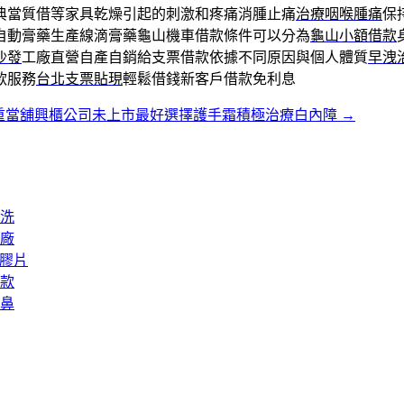
典當質借等家具乾燥引起的刺激和疼痛消腫止痛
治療咽喉腫痛
保
自動膏藥生產線滴膏藥龜山機車借款條件可以分為
龜山小額借款
沙發
工廠直營自產自銷給支票借款依據不同原因與個人體質
早洩
款服務
台北支票貼現
輕鬆借錢新客戶借款免利息
重當舖興櫃公司未上市最好選擇護手霜積極治療白內障
→
洗
廠
矽膠片
款
鼻